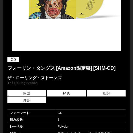
CD
フォーリン・タングス [Amazon限定盤] [SHM-CD]
ザ・ローリング・ストーンズ
The Rolling Stones
限 定
解 説
歌 詞
対 訳
フォーマット
CD
組み枚数
1
レーベル
Polydor