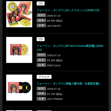
CD
フォーリン・タングス [ボックスセット] [SHM-CD]
発売日
2026.07.10
価 格
¥9,350 (税込)
品 番
UICY-80757
CD
フォーリン・タングス [RS NO.9 Online限定盤] [SHM-
CD]
発売日
2026.07.10
価 格
¥3,300 (税込)
品 番
PROT-1413
アナログ
フォーリン・タングス [直輸入盤仕様／生産限定盤]
発売日
2026.07.10
価 格
¥7,700 (税込)
品 番
UIJY-75393/4