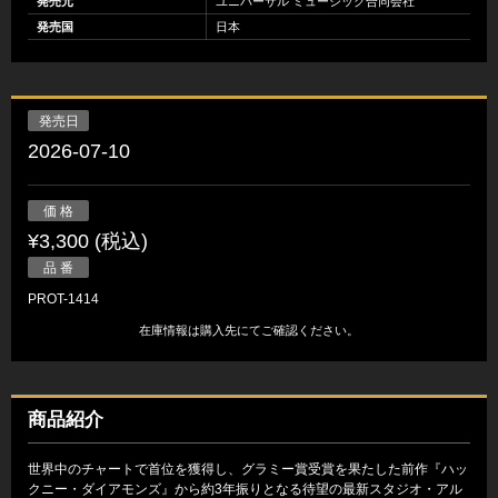
発売元
ユニバーサル ミュージック合同会社
発売国
日本
発売日
2026-07-10
価 格
¥3,300 (税込)
品 番
PROT-1414
在庫情報は購入先にてご確認ください。
商品紹介
世界中のチャートで首位を獲得し、グラミー賞受賞を果たした前作『ハッ
クニー・ダイアモンズ』から約3年振りとなる待望の最新スタジオ・アル