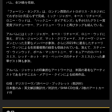
バム。全14曲を収録。
『フォーリン・タングス』は、ロンドン西部のメトロポリス・スタジオに
てわずか1か月足らずで完成。ミック・ジャガー、キース・リチャーズ、
ロニー・ウッドは、『ハックニー・ダイアモンズ』も手がけたグラミー賞
受賞プロデューサー、アンドリュー・ワットと再びタッグを組んでいる。
アルバムにはミック・ジャガー、キース・リチャーズ、ロニー・ウッドに
加え、ダリル・ジョーンズ、マット・クリフォード、スティーヴ・ジョー
ダンといった主要なメンバーが参加。さらに2021年に逝去したチャーリ
ー・ワッツによる生前最後期の録音も収録されている。加えて、スティー
ヴ・ウィンウッド、ポール・マッカートニー、ザ・キュアーのロバート・
スミス、レッド・ホット・チリ・ペッパーズのチャド・スミスといった豪
華ゲスト陣も参加。
アルバム・ジャケットの印象的なアートワークは、米国の著名なアーティ
ストであるナサニエル・メアリー・クインによる絵画作品。
仕様：デジスリーヴ／16ページ・ブックレット（歌詞付）
日本盤のみ：英文解説翻訳付／対訳付／SHM-CD仕様／2枚のアートカー
ド付