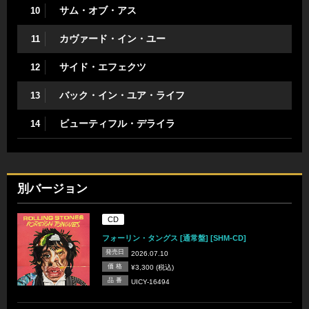
サム・オブ・アス
10
カヴァード・イン・ユー
11
サイド・エフェクツ
12
バック・イン・ユア・ライフ
13
ビューティフル・デライラ
14
別バージョン
CD
フォーリン・タングス [通常盤] [SHM-CD]
発売日
2026.07.10
価 格
¥3,300 (税込)
品 番
UICY-16494