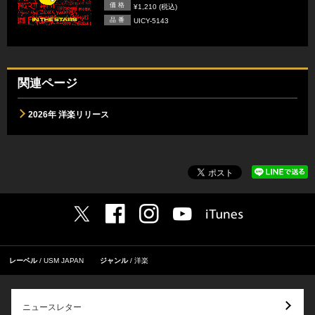
価 格
¥1,210 (税込)
品 番
UICY-5143
関連ページ
2026年 洋楽リリース
レーベル
USM JAPAN
ジャンル
洋楽
ニュースレター