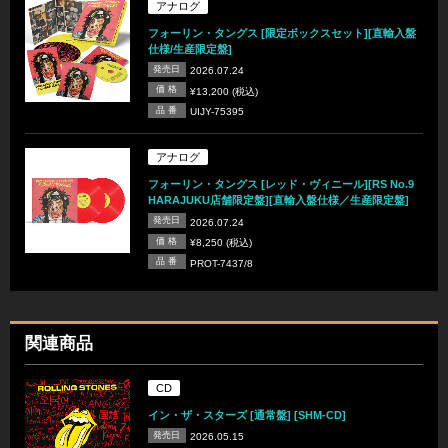
アナログ
フォーリン・タングス [限定ボックスセット][直輸入盤
仕様/生産限定盤]
発売日
2026.07.24
価 格
¥13,200 (税込)
品 番
UIJY-75395
アナログ
フォーリン・タングス [レッド・ヴィニール][RS No.9
HARAJUKU店舗限定盤][直輸入盤仕様／生産限定盤]
発売日
2026.07.24
価 格
¥8,250 (税込)
品 番
PROT-7437/8
関連商品
CD
イン・ザ・スターズ [通常盤] [SHM-CD]
発売日
2026.05.15