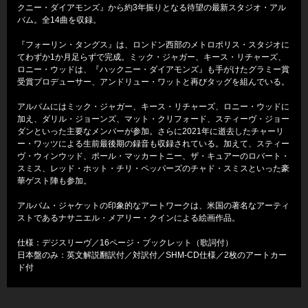
クニー・ダイアモンズ』から約3年振りとなる待望の最新スタジオ・アル
バム。全14曲を収録。
『フォーリン・タングス』は、ロンドン西部のメトロポリス・スタジオに
てわずか1か月足らずで完成。ミック・ジャガー、キース・リチャーズ、
ロニー・ウッドは、『ハックニー・ダイアモンズ』も手がけたグラミー賞
受賞プロデューサー、アンドリュー・ワットと再びタッグを組んでいる。
アルバムにはミック・ジャガー、キース・リチャーズ、ロニー・ウッドに
加え、ダリル・ジョーンズ、マット・クリフォード、スティーヴ・ジョー
ダンといった主要なメンバーが参加。さらに2021年に逝去したチャーリ
ー・ワッツによる生前最後期の録音も収録されている。加えて、スティー
ヴ・ウィンウッド、ポール・マッカートニー、ザ・キュアーのロバート・
スミス、レッド・ホット・チリ・ペッパーズのチャド・スミスといった豪
華ゲスト陣も参加。
アルバム・ジャケットの印象的なアートワークは、米国の著名なアーティ
ストであるナサニエル・メアリー・クインによる絵画作品。
仕様：デジスリーヴ／16ページ・ブックレット（歌詞付）
日本盤のみ：英文解説翻訳付／対訳付／SHM-CD仕様／2枚のアートカー
ド付