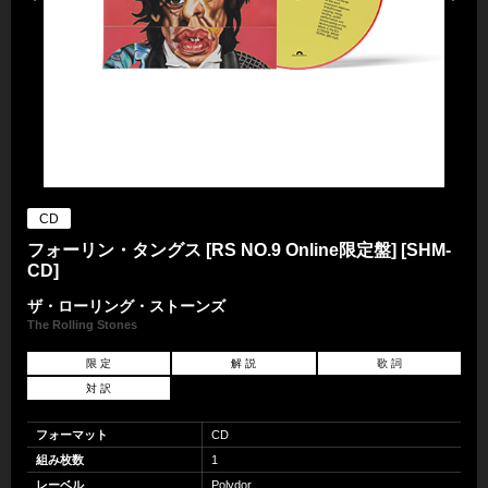
CD
フォーリン・タングス [RS NO.9 Online限定盤] [SHM-
CD]
ザ・ローリング・ストーンズ
The Rolling Stones
限 定
解 説
歌 詞
対 訳
フォーマット
CD
組み枚数
1
レーベル
Polydor