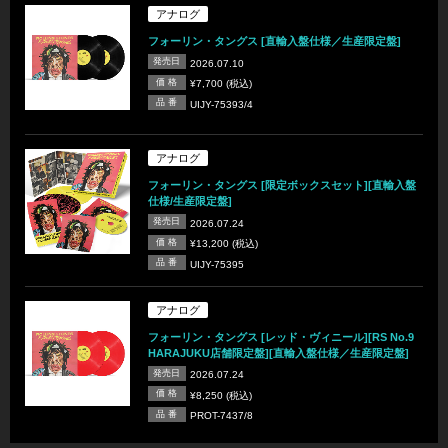
アナログ
フォーリン・タングス [直輸入盤仕様／生産限定盤]
発売日
2026.07.10
価 格
¥7,700 (税込)
品 番
UIJY-75393/4
アナログ
フォーリン・タングス [限定ボックスセット][直輸入盤
仕様/生産限定盤]
発売日
2026.07.24
価 格
¥13,200 (税込)
品 番
UIJY-75395
アナログ
フォーリン・タングス [レッド・ヴィニール][RS No.9
HARAJUKU店舗限定盤][直輸入盤仕様／生産限定盤]
発売日
2026.07.24
価 格
¥8,250 (税込)
品 番
PROT-7437/8