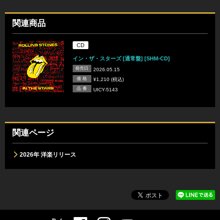
関連商品
CD
イン・ザ・スターズ [通常盤] [SHM-CD]
発売日
2026.05.15
価 格
¥1,210 (税込)
品 番
UICY-5143
関連ページ
2026年 洋楽リリース