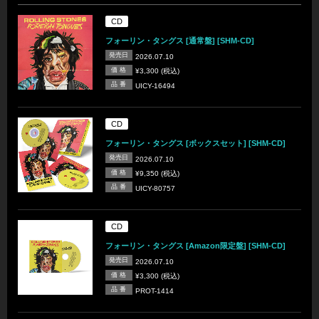
CD
フォーリン・タングス [通常盤] [SHM-CD]
発売日
2026.07.10
価 格
¥3,300 (税込)
品 番
UICY-16494
CD
フォーリン・タングス [ボックスセット] [SHM-CD]
発売日
2026.07.10
価 格
¥9,350 (税込)
品 番
UICY-80757
CD
フォーリン・タングス [Amazon限定盤] [SHM-CD]
発売日
2026.07.10
価 格
¥3,300 (税込)
品 番
PROT-1414