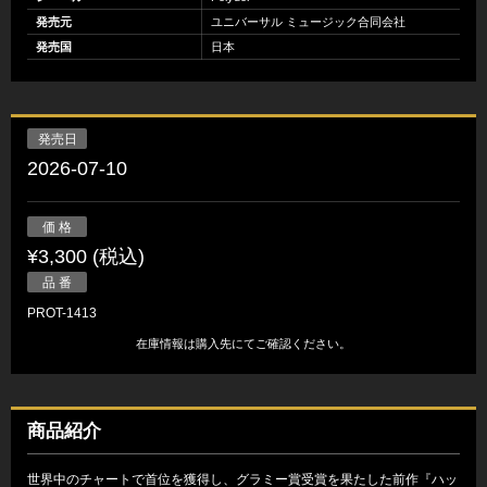
発売元
ユニバーサル ミュージック合同会社
発売国
日本
発売日
2026-07-10
価 格
¥3,300 (税込)
品 番
PROT-1413
在庫情報は購入先にてご確認ください。
商品紹介
世界中のチャートで首位を獲得し、グラミー賞受賞を果たした前作『ハッ