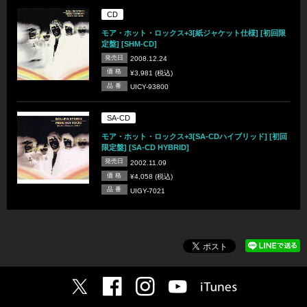
CD
モア・ホット・ロックス+3[紙ジャケット仕様] [初回限
定盤] [SHM-CD]
発売日
2008.12.24
価 格
¥3,981 (税込)
品 番
UICY-93800
SA-CD
モア・ホット・ロックス+3[SA-CDハイブリッド] [初回
限定盤] [SA-CD HYBRID]
発売日
2002.11.09
価 格
¥4,058 (税込)
品 番
UIGY-7021