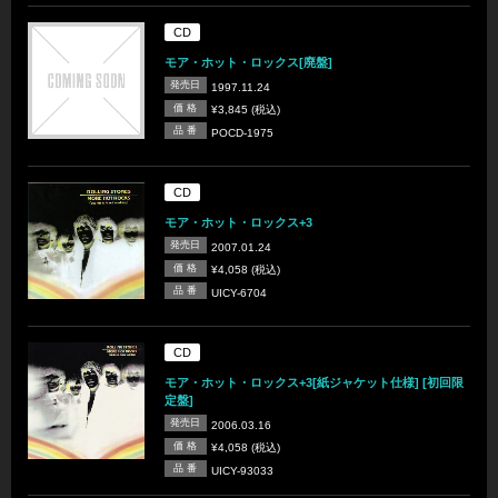
CD
モア・ホット・ロックス[廃盤]
発売日
1997.11.24
価 格
¥3,845 (税込)
品 番
POCD-1975
CD
モア・ホット・ロックス+3
発売日
2007.01.24
価 格
¥4,058 (税込)
品 番
UICY-6704
CD
モア・ホット・ロックス+3[紙ジャケット仕様] [初回限
定盤]
発売日
2006.03.16
価 格
¥4,058 (税込)
品 番
UICY-93033