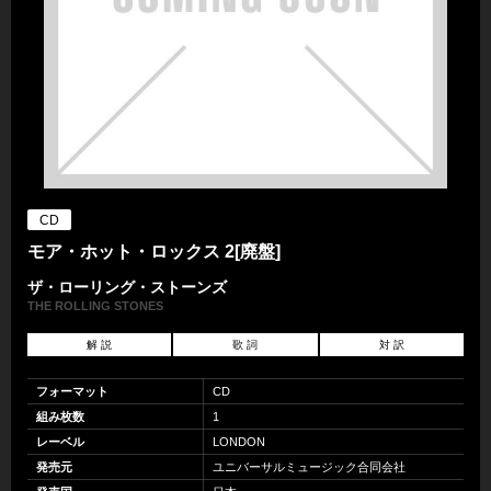
CD
モア・ホット・ロックス 2[廃盤]
ザ・ローリング・ストーンズ
THE ROLLING STONES
解 説
歌 詞
対 訳
フォーマット
CD
組み枚数
1
レーベル
LONDON
発売元
ユニバーサルミュージック合同会社