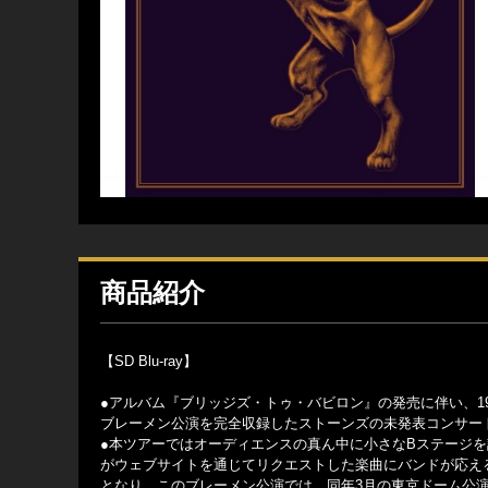
商品紹介
【SD Blu-ray】
●アルバム『ブリッジズ・トゥ・バビロン』の発売に伴い、199
ブレーメン公演を完全収録したストーンズの未発表コンサー
●本ツアーではオーディエンスの真ん中に小さなBステージを
がウェブサイトを通じてリクエストした楽曲にバンドが応え
となり、このブレーメン公演では、同年3月の東京ドーム公