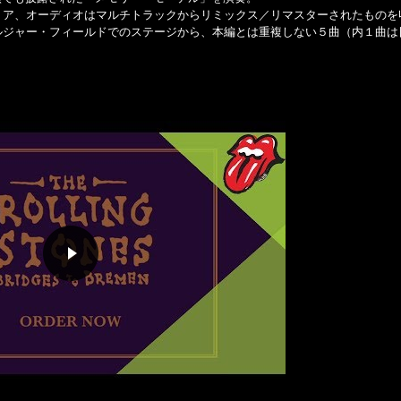
トア、オーディオはマルチトラックからリミックス／リマスターされたものを
ルジャー・フィールドでのステージから、本編とは重複しない５曲（内１曲は