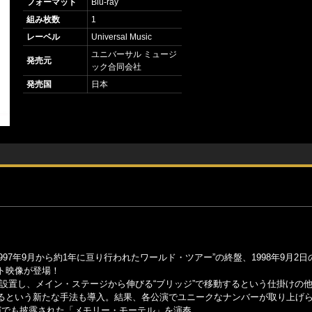
フォーマット
Blu-ray
組み枚数
1
レーベル
Universal Music
ユニバーサル ミュージ
発売元
ック合同会社
発売国
日本
7年9月から約1年に亘り行われたワールド・ツアー”の終盤、1998年9月2日
ト映像が登場！
設置し、メイン・ステージから伸びる“ブリッジ”で移動するという仕掛けの
るという新たな手法も導入。結果、各公演でユニークなナンバーが取り上げ
演でも披露された「メモリー・モーテル」を演奏。