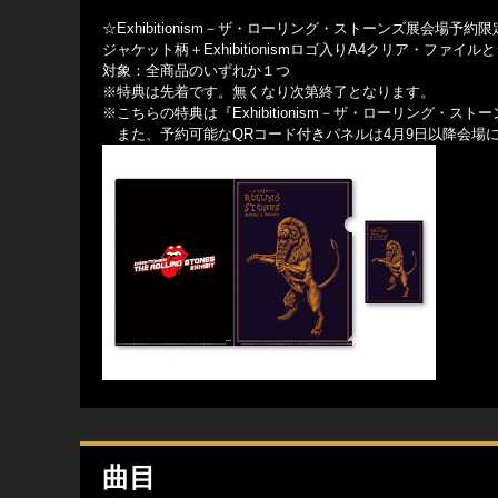
☆Exhibitionism－ザ・ローリング・ストーンズ展会場予約
ジャケット柄＋Exhibitionismロゴ入りA4クリア・ファ
対象：全商品のいずれか１つ
※特典は先着です。無くなり次第終了となります。
※こちらの特典は『Exhibitionism－ザ・ローリング・
また、予約可能なQRコード付きパネルは4月9日以降会場
曲目