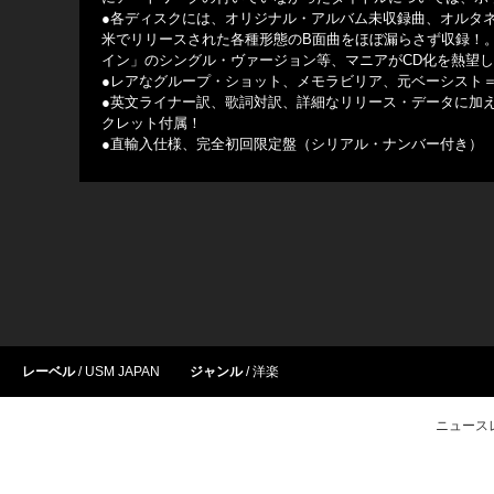
●各ディスクには、オリジナル・アルバム未収録曲、オルタ
米でリリースされた各種形態のB面曲をほぼ漏らさず収録！
イン」のシングル・ヴァージョン等、マニアがCD化を熱望
●レアなグループ・ショット、メモラビリア、元ベーシスト＝
●英文ライナー訳、歌詞対訳、詳細なリリース・データに加え
クレット付属！
●直輸入仕様、完全初回限定盤（シリアル・ナンバー付き）
レーベル
USM JAPAN
ジャンル
洋楽
ニュース