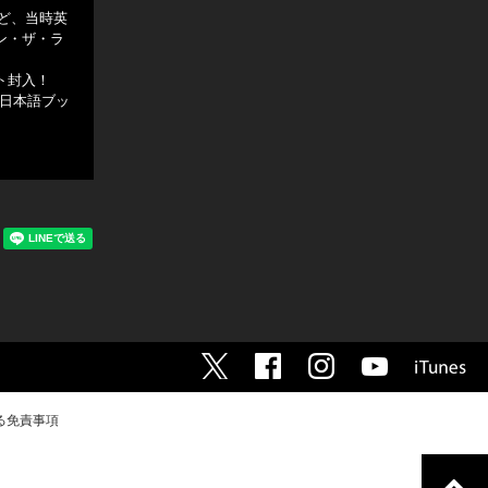
ど、当時英
ン・ザ・ラ
ト封入！
ー日本語ブッ
る免責事項