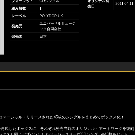
フォーマット
CDシングル
オリジナル発
2011.04.11
売日
組み枚数
1
レーベル
POLYDOR UK
ユニバーサルミュージ
発売元
ック合同会社
発売国
日本
コマーシャル・リリースされた45枚のシングルをまとめてボックス化！
匠を再現したボックスに、それぞれ発売当時のオリジナル・アートワークを復刻
クスと同じデザイン）したペーパースリーヴCDシングル×45枚をセット！