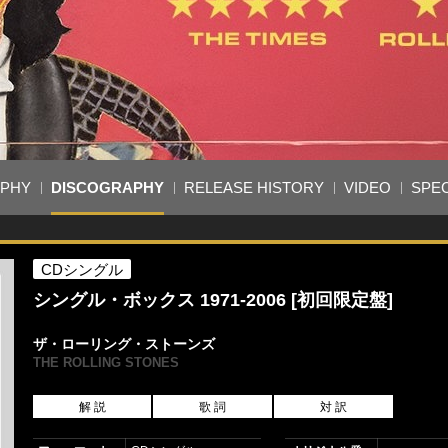
APHY
DISCOGRAPHY
RELEASE HISTORY
VIDEO
SPEC
CDシングル
シングル・ボックス 1971-2006 [初回限定盤]
ザ・ローリング・ストーンズ
THE ROLLING STONES
解 説
歌 詞
対 訳