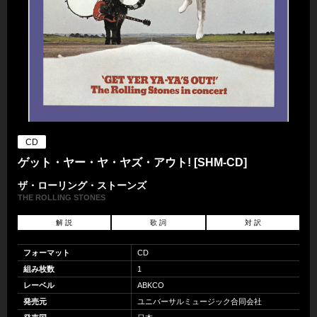
CD
ゲット・ヤー・ヤ・ヤズ・アウト! [SHM-CD]
ザ・ローリング・ストーンズ
THE ROLLING STONES
解 説
歌 詞
対 訳
フォーマット
CD
組み枚数
1
レーベル
ABKCO
発売元
ユニバーサルミュージック合同会社