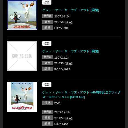
CD
ゲット・ヤー・ヤ・ヤズ・アウト![廃盤]
発売日
2007.01.24
価 格
¥2,350 (税込)
品 番
UICY-6701
CD
ゲット・ヤー・ヤ・ヤズ・アウト![廃盤]
発売日
1997.11.24
価 格
¥2,350 (税込)
品 番
POCD-1972
CD
ゲット・ヤー・ヤ・ヤズ・アウト!<40周年記念デラック
ス・エディション> [SHM-CD]
付 属
DVD
発売日
2009.12.16
価 格
¥7,124 (税込)
品 番
UICY-1455