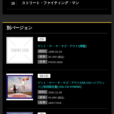
ストリート・ファイティング・マン
10
別バージョン
CD
ゲット・ヤ-・ヤ・ヤズ・アウト![廃盤]
発売日
1995.02.25
価 格
¥2,350 (税込)
品 番
POCD-1926
SA-CD
ゲット・ヤー・ヤ・ヤズ・アウト![SA-CDハイブリッ
ド] [初回限定盤] [SA-CD HYBRID]
発売日
2002.11.09
価 格
¥2,990 (税込)
品 番
UIGY-7018