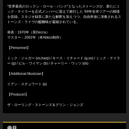
“世界最高のロックン・ロール・バンド”となったストーンズが、新たにミ
ック・テイラーを正式メンバーに迎えて敢行した '69年全米ツアーの模様
を収録。スタジオ録音に新たな解釈を加えつつ、自由奔放に演奏されるス
トーンズ・ライヴの醍醐味が凝縮されている。
発表：1970年（英Decca）
マスター：2002年（米Abkco制作）
【Personnel】
ミック・ジャガー (vo,harp) / キース・リチャード (g,vo) / ミック・テイラ
ー (g) / ビル・ワイマン (b) / チャーリー・ワッツ (ds)
【Additional Musician】
イアン・スチュワート (p)
【Producer】
ザ・ローリング・ストーンズ＆グリン・ジョンズ
曲目