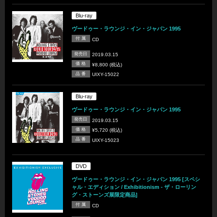
Blu-ray
ヴードゥー・ラウンジ・イン・ジャパン 1995
付 属
CD
発売日
2019.03.15
価 格
¥8,800 (税込)
品 番
UIXY-15022
Blu-ray
ヴードゥー・ラウンジ・イン・ジャパン 1995
発売日
2019.03.15
価 格
¥5,720 (税込)
品 番
UIXY-15023
DVD
ヴードゥー・ラウンジ・イン・ジャパン 1995 [スペシ
ャル・エディション / Exhibitionism - ザ・ローリン
グ・ストーンズ展限定商品]
付 属
CD