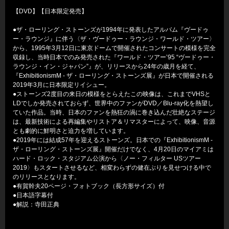
【DVD】【日本限定発売】
●ザ・ローリング・ストーンズが1994年に発表したアルバム『ヴードゥ
ー・ラウンジ』に伴う〈ザ・ヴードゥー・ラウンジ・ワールド・ツアー〉
から、1995年3月12日に東京ドームで開催されたコンサートの模様を完全
収録し、当時日本でのみ発売された『ワールド・ツアー’95 “ヴードゥー・
ラウンジ・イン・ジャパン”』が、リリースから24年の歳月を経て、
『ExhibitionismM - ザ・ローリング・ストーンズ展』が日本で開催される
2019年3月に日本限定リイシュー。
●ストーンズ2度目の来日の模様をとらえたこの映像は、これまでVHSと
LDでしか発売されておらず、世界中のファンがDVD／Blu-ray化を熱望し
ていた作品。当時、日本のファンを熱狂の渦に巻き込んだ壮絶なステージ
は、最新技術による再編集やリストア＆リマスターによって、映像、音源
とも劇的に鮮明さと迫力を増しています。
●2019年には結成57年を迎えるストーンズ。日本での『ExhibitionismM -
ザ・ローリング・ストーンズ展』開催だけでなく、4月20日のマイアミは
ハード・ロック・スタジアム公演から〈ノー・フィルター USツアー
2019〉もスタートさせるなど、相変わらずの健在ぶりを見せつける中で
のリリースとなります。
●有賀幹夫20ページ・フォトブック（長方形サイズ）付
●日本語字幕付
●解説：寺田正典