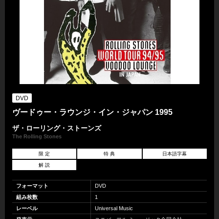
DVD
ヴードゥー・ラウンジ・イン・ジャパン 1995
ザ・ローリング・ストーンズ
The Rolling Stones
限 定
特 典
日本語字幕
解 説
フォーマット
DVD
組み枚数
1
レーベル
Universal Music