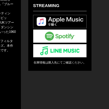
ム『ブルー
STREAMING
ンティン
「ビッ
UKツアー
「ダンシン
った1960
・フィルタ
ンズ。本作
盤です。
在庫情報は購入先にてご確認ください。