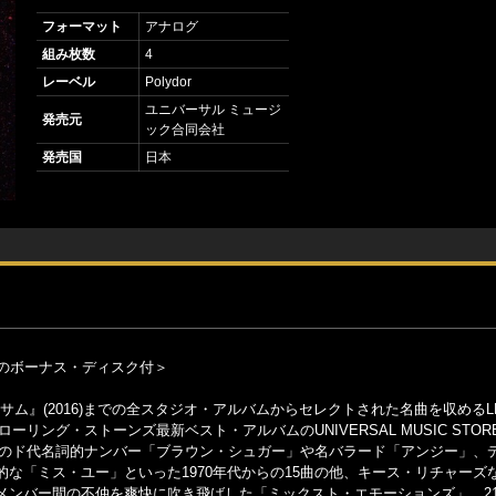
フォーマット
アナログ
組み枚数
4
レーベル
Polydor
ユニバーサル ミュージ
発売元
ック合同会社
発売国
日本
曲収録のボーナス・ディスク付＞
ンサム』(2016)までの全スタジオ・アルバムからセレクトされた名曲を収めるL
ング・ストーンズ最新ベスト・アルバムのUNIVERSAL MUSIC STOR
ンのド代名詞的ナンバー「ブラウン・シュガー」や名バラード「アンジー」、
な「ミス・ユー」といった1970年代からの15曲の他、キース・リチャーズ
メンバー間の不仲を爽快に吹き飛ばした「ミックスト・エモーションズ」、2