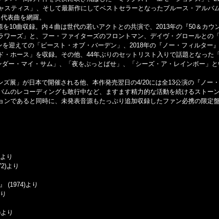
ジャスティス」、そして最新作にしてベストセラーとなったブルース・アルバ
る代表曲を網羅。
を10曲収録。内４曲は世代の若いアクトとの共演で、2013年の『50＆カウ
ラワーズ」と、フー・ファイターズのフロントマン、デイヴ・グロールとの
ランを迎えての「ビースト・オブ・バーデン」、2018年の『ノー・フィルター』
ド・ホース」を収録。その他、44年ぶりのセットリスト入りで話題となった
ダー・マイ・サム」、「夜をぶっとばせ」、「シーズ・ア・レインボー」とい
グ・ストーンズ展」が日本で開催される他、本作発売翌日の4/20には全13公演の『ノー
バムのレコーディングも敢行中など、ますます精力的な活動を続けるストー
ョンであると同時に、未発表音源もたっぷり追加収録したファン必携の限定
)より
2)より
(1974)より
より
)より