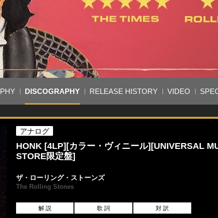
APHY
DISCOGRAPHY
RELEASE HISTORY
VIDEO
SPEC
アナログ
HONK [4LP][カラー・ヴィニール][UNIVERSAL MU
STORE限定盤]
ザ・ローリング・ストーンズ
The Rolling Stones
解 説
歌 詞
対 訳