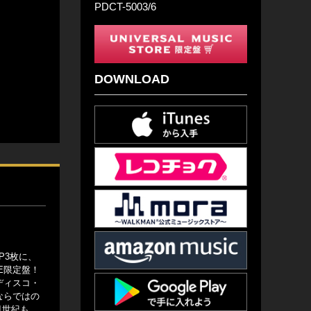
PDCT-5003/6
DOWNLOAD
P3枚に、
E限定盤！
ディスコ・
ならではの
1世紀も