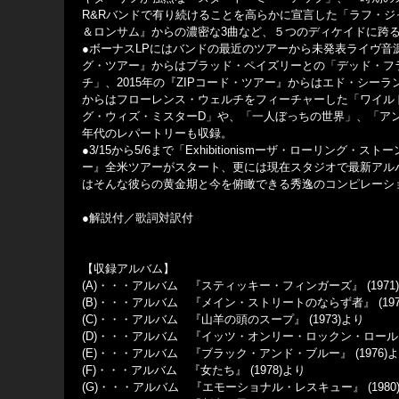
R&Rバンドで有り続けることを高らかに宣言した「ラフ・
＆ロンサム』からの濃密な3曲など、５つのディケイドに跨
●ボーナスLPにはバンドの最近のツアーから未発表ライヴ音源
グ・ツアー』からはブラッド・ペイズリーとの「デッド・フ
チ」、2015年の『ZIPコード・ツアー』からはエド・シー
からはフローレンス・ウェルチをフィーチャーした「ワイル
グ・ウィズ・ミスターD」や、「一人ぼっちの世界」、「アン
年代のレパートリーも収録。
●3/15から5/6まで「Exhibitionismーザ・ローリン
ー』全米ツアーがスタート、更には現在スタジオで最新アル
はそんな彼らの黄金期と今を俯瞰できる秀逸のコンピレーシ
●解説付／歌詞対訳付
【収録アルバム】
(A)・・・アルバム 『スティッキー・フィンガーズ』 (1971
(B)・・・アルバム 『メイン・ストリートのならず者』 (197
(C)・・・アルバム 『山羊の頭のスープ』 (1973)より
(D)・・・アルバム 『イッツ・オンリー・ロックン・ロール』 
(E)・・・アルバム 『ブラック・アンド・ブルー』 (1976)
(F)・・・アルバム 『女たち』 (1978)より
(G)・・・アルバム 『エモーショナル・レスキュー』 (1980