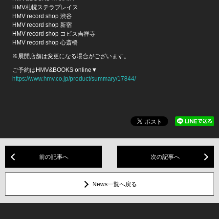
HMV札幌ステラプレイス
HMV record shop 渋谷
HMV record shop 新宿
HMV record shop コピス吉祥寺
HMV record shop 心斎橋
※展開店舗は変更になる場合がございます。
ご予約はHMV&BOOKS online▼
https://www.hmv.co.jp/product/summary/17844/
前の記事へ
次の記事へ
News一覧へ戻る