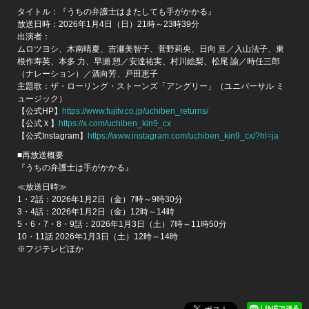
タイトル：『うちの弁護士はまたしても手がかかる』
放送日時：2026年1月4日（日）21時～23時39分
出演者：
ムロツヨシ、木南晴夏、吉瀬美智子、菅野莉央、日向 亘／入山法子、東
根作寿英、本多 力、早瀬 憩／安達祐実、村川絵梨、松尾 諭／時任三郎
（ナレーション）／酒向芳、戸田恵子
主題歌：ザ・ローリング・ストーンズ「アングリー」（ユニバーサル ミ
ュージック）
【公式HP】
https://www.fujitv.co.jp/uchiben_returns/
【公式Ｘ】
https://x.com/uchiben_kin9_cx
【公式Instagram】
https://www.instagram.com/uchiben_kin9_cx/?hl=ja
■再放送概要
『うちの弁護士は手がかかる』
≪放送日時≫
1・2話：2026年1月2日（金）7時～9時30分
3・4話：2026年1月2日（金）12時～14時
5・6・7・8・9話：2026年1月3日（土）7時～11時50分
10・11話 2026年1月3日（土）12時～14時
※フジテレビほか