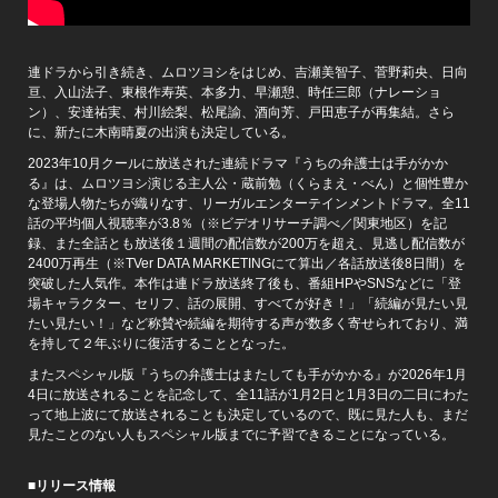
連ドラから引き続き、ムロツヨシをはじめ、吉瀬美智子、菅野莉央、日向
亘、入山法子、東根作寿英、本多力、早瀬憩、時任三郎（ナレーショ
ン）、安達祐実、村川絵梨、松尾諭、酒向芳、戸田恵子が再集結。さら
に、新たに木南晴夏の出演も決定している。
2023年10月クールに放送された連続ドラマ『うちの弁護士は手がかか
る』は、ムロツヨシ演じる主人公・蔵前勉（くらまえ・べん）と個性豊か
な登場人物たちが織りなす、リーガルエンターテインメントドラマ。全11
話の平均個人視聴率が3.8％（※ビデオリサーチ調べ／関東地区）を記
録、また全話とも放送後１週間の配信数が200万を超え、見逃し配信数が
2400万再生（※TVer DATA MARKETINGにて算出／各話放送後8日間）を
突破した人気作。本作は連ドラ放送終了後も、番組HPやSNSなどに「登
場キャラクター、セリフ、話の展開、すべてが好き！」「続編が見たい見
たい見たい！」など称賛や続編を期待する声が数多く寄せられており、満
を持して２年ぶりに復活することとなった。
またスペシャル版『うちの弁護士はまたしても手がかかる』が2026年1月
4日に放送されることを記念して、全11話が1月2日と1月3日の二日にわた
って地上波にて放送されることも決定しているので、既に見た人も、まだ
見たことのない人もスペシャル版までに予習できることになっている。
■リリース情報