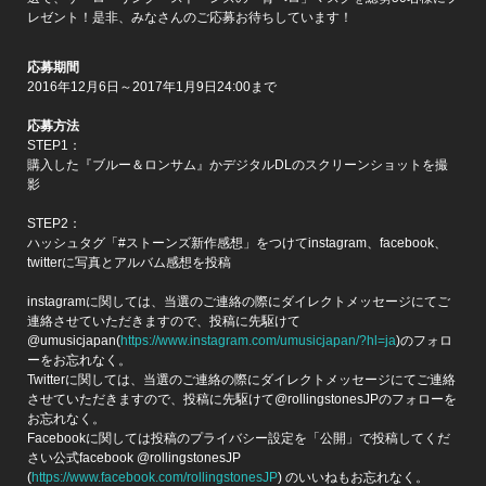
レゼント！是非、みなさんのご応募お待ちしています！
応募期間
2016年12月6日～2017年1月9日24:00まで
応募方法
STEP1：
購入した『ブルー＆ロンサム』かデジタルDLのスクリーンショットを撮
影
STEP2：
ハッシュタグ「#‎ストーンズ新作感‪想」をつけてinstagram、facebook、
twitterに写真とアルバム感想を投稿
instagramに関しては、当選のご連絡の際にダイレクトメッセージにてご
連絡させていただきますので、投稿に先駆けて
@umusicjapan(
https://www.instagram.com/umusicjapan/?hl=ja
)のフォロ
ーをお忘れなく。
Twitterに関しては、当選のご連絡の際にダイレクトメッセージにてご連絡
させていただきますので、投稿に先駆けて@rollingstonesJPのフォローを
お忘れなく。
Facebookに関しては投稿のプライバシー設定を「公開」で投稿してくだ
さい公式facebook @rollingstonesJP
(
https://www.facebook.com/rollingstonesJP
) のいいねもお忘れなく。