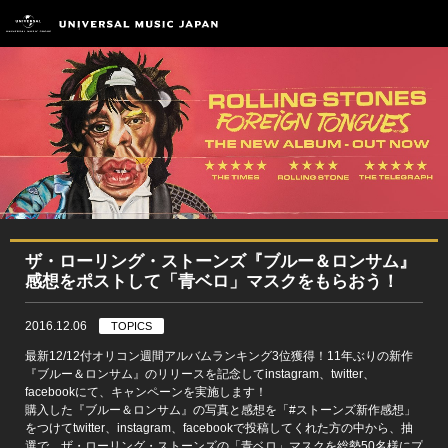
ザ・ローリング・ストーンズ『ブルー＆ロンサム』
感想をポストして「青ベロ」マスクをもらおう！
2016.12.06
TOPICS
最新12/12付オリコン週間アルバムランキング3位獲得！11年ぶりの新作
『ブルー＆ロンサム』のリリースを記念してinstagram、twitter、
facebookにて、キャンペーンを実施します！
購入した『ブルー＆ロンサム』の写真と感想を「#‎ストーンズ新作感‪想」
をつけてtwitter、instagram、facebookで投稿してくれた方の中から、抽
選で、ザ・ローリング・ストーンズの「青ベロ」マスクを総勢50名様にプ