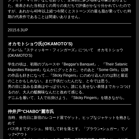
ンライト・マイル」などもあって、全体的に多少地味な印象がありまし
た。発表された当初ぼくの周りの友だちで評価がかなり分かれていたので
すが、あれから40年以上経つ今聞くとストーンズの最も脂が乗っていた時
期の代表作であることは間違いありません。
2015.6.3UP
オカモトショウ氏(OKAMOTO’S)
アルバム『スティッキー・フィンガーズ』について オカモトショウ
(OKAMOTO’S)
学生の頃は、初期のブルースや『Beggar’s Banquet』、『Their Satanic
Majesties Request』なんかにグッときた。そのあと『Some Girls』以降
の作品も好きになって…『Sticky Fingers』にのめり込んだのは割と最近
のことかもしれない。まだ子供だったんだな、と今では思う。
男の目に染みる楽曲はやっぱりいい。誰にも見せない表情までカッコつけ
るのが、大人の醍醐味なんだと改めて感じる。
デニムを履いて、1人で出掛けよう。『Sticky Fingers』を聴きながら。
仲井戸“CHABO”麗市氏
当時、発売日に新宿のレコード屋でゲット。ヒップなジャケットを抱きし
めて
バス停までダッシュ。帰宅して針を落とす。「ブラウン•シュガー」でノ
ック•アウト