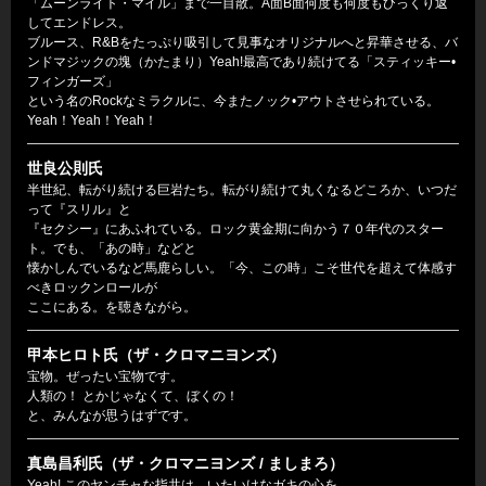
「ムーンライト・マイル」まで一目散。A面B面何度も何度もひっくり返
してエンドレス。
ブルース、R&Bをたっぷり吸引して見事なオリジナルへと昇華させる、バ
ンドマジックの塊（かたまり）Yeah!最高であり続けてる「スティッキー•
フィンガーズ」
という名のRockなミラクルに、今またノック•アウトさせられている。
Yeah！Yeah！Yeah！
世良公則氏
半世紀、転がり続ける巨岩たち。転がり続けて丸くなるどころか、いつだ
って『スリル』と
『セクシー』にあふれている。ロック黄金期に向かう７０年代のスター
ト。でも、「あの時」などと
懐かしんでいるなど馬鹿らしい。「今、この時」こそ世代を超えて体感す
べきロックンロールが
ここにある。を聴きながら。
甲本ヒロト氏（ザ・クロマニヨンズ）
宝物。ぜったい宝物です。
人類の！ とかじゃなくて、ぼくの！
と、みんなが思うはずです。
真島昌利氏（ザ・クロマニヨンズ / ましまろ）
Yeah! このヤンチャな指共は、いたいけなガキの心を