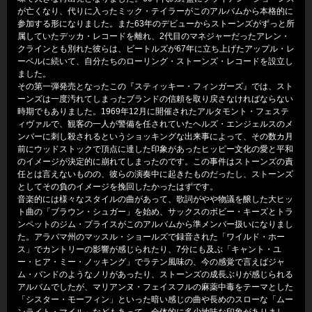
が亡くなり、代りに入ったミック・テイラーがこのアルバムから本格的に
参加する形になりました。また63年のデビューからストーンズがずっと所
属していたデッカ・レコードを離れ、2代目のマネジャーだったアレン・
クラインとも別れた彼らは、ビートルズが67年に立ち上げたアップル・レ
ーベルに続いて、自分たちのローリング・ストーンズ・レコードを設立し
ました。
その第一弾発売となったこの『スティッキー・フィンガーズ』では、スト
ーンズは一度汚れてしまったブランドの信頼を取り戻さなければならない
時期でもありました。1969年12月に開催されたアルタモント・フェステ
ィヴァルで、観客の一人が警備を任されていたヘルズ・エンジェルスのメ
ンバーに刺し殺されるというショッキングな出来事によって、その数カ月
前にウッドストックで頂点に達した印象があったヒッピー文化の愛と平和
のイメージが決定的に崩れてしまったのです。この事件はストーンズの責
任とは言えないものの、彼らの演奏中に起きたものだったし、ストーンズ
としてその負のイメージを挽回したかったはずです。
音楽的には様々なスタイルの曲があって、歌詞がやや物議を醸した大ヒッ
ト曲の「ブラウン・シュガー」を始め、サックスのボビー・キーズとトラ
ンペットのジム・プライスがこのアルバムから準メンバー扱いになりまし
た。アラバマ州のマッスル・ショールズで録音された「ワイルド・ホー
ス」でカントリーの影響が感じられたり、7分にも及ぶ「キャント・ユ
ー・ヒア・ミー・ノッキング」でラテン風味の、今の感覚で言えばジャ
ム・バンドのようなノリがあったり、ストーンズの成長ぶりが感じられる
アルバムでしたが、マリアンヌ・フェイスフルの麻薬中毒をテーマとした
「シスター・モーフィン」といった暗い感じの曲や長めのスローな「ムー