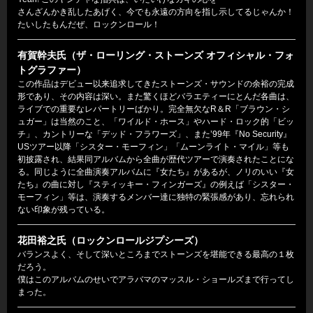
さんざんかき乱したあげく、今でも永遠の方向を指し示してるじゃんか！
たいしたもんだぜ、ロックンロール！
有賀幹夫氏（ザ・ローリング・ストーンズ オフィシャル・フォ
トグラファー）
この作品はデビュー以来追求してきたストーンズ・サウンドの余裕の完成
形であり、その内容は深い。また驚くほどバラエティーにとんだ各曲は、
ライブでの重要なレパートリーばかり。完全無欠なR＆R「ブラウン・シ
ュガー」は当然のこと、「ワイルド・ホース」やハード・ロック的「ビッ
チ」、カントリーな「デッド・フラワーズ」、また’99年『No Security』
USツアー以降「シスター・モーフィン」「ムーンライト・マイル」等も
初披露され、結果同アルバムから全曲が歴代ツアーで演奏されたことにな
る。同じように全曲演奏アルバムに『女たち』があるが、ノリのいい『女
たち』の曲に対し『スティッキー・フィンガーズ』の例えば「シスター・
モーフィン」等は、演奏するメンバー達に独特の緊張感があり、忘れられ
ない印象が残っている。
花田裕之氏（ロックンロールジプシーズ）
バランスよく、そして深いところまでストーンズを堪能できる最高の１枚
だろう。
僕はこのアルバムのせいでアラバマのマッスル・ショールズまで行ってし
まった。