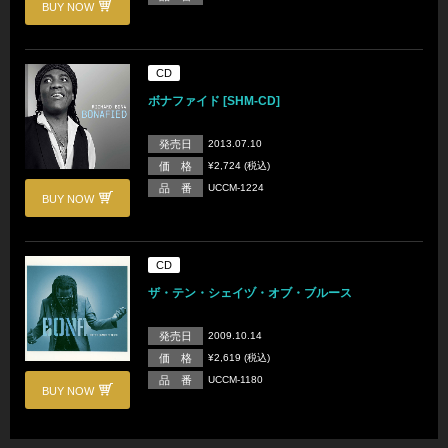
BUY NOW
CD
ボナファイド [SHM-CD]
発売日
2013.07.10
価 格
¥2,724 (税込)
品 番
UCCM-1224
BUY NOW
CD
ザ・テン・シェイヅ・オブ・ブルース
発売日
2009.10.14
価 格
¥2,619 (税込)
品 番
UCCM-1180
BUY NOW