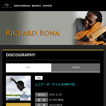
DISCOGRAPHY
ALL
ALBUM
CD
ムニア～ザ・テイル [SHM-CD]
発売日
2022.11.23
価 格
¥1,650 (税込)
品 番
UCCU-5976