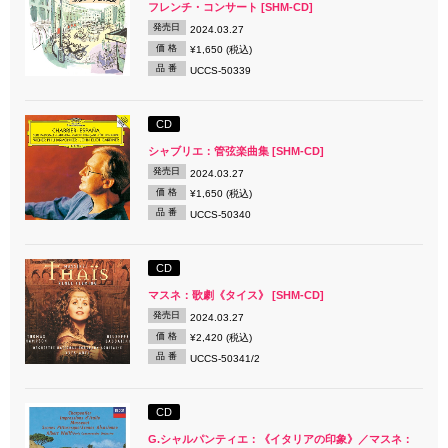
フレンチ・コンサート [SHM-CD]
発売日
2024.03.27
価 格
¥1,650 (税込)
品 番
UCCS-50339
CD
シャブリエ：管弦楽曲集 [SHM-CD]
発売日
2024.03.27
価 格
¥1,650 (税込)
品 番
UCCS-50340
CD
マスネ：歌劇《タイス》 [SHM-CD]
発売日
2024.03.27
価 格
¥2,420 (税込)
品 番
UCCS-50341/2
CD
G.シャルパンティエ：《イタリアの印象》／マスネ：