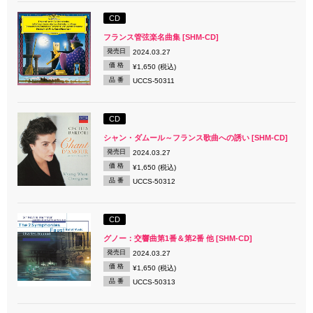
CD
フランス管弦楽名曲集 [SHM-CD]
発売日
2024.03.27
価 格
¥1,650 (税込)
品 番
UCCS-50311
CD
シャン・ダムール～フランス歌曲への誘い [SHM-CD]
発売日
2024.03.27
価 格
¥1,650 (税込)
品 番
UCCS-50312
CD
グノー：交響曲第1番＆第2番 他 [SHM-CD]
発売日
2024.03.27
価 格
¥1,650 (税込)
品 番
UCCS-50313