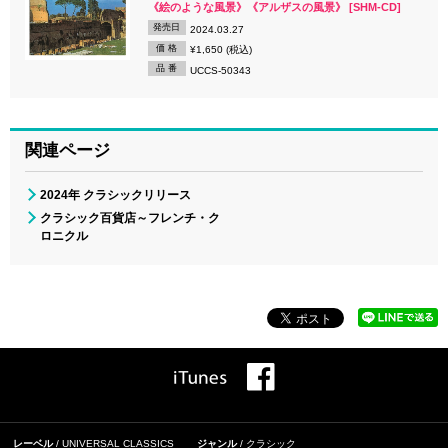
《絵のような風景》《アルザスの風景》 [SHM-CD]
発売日
2024.03.27
価 格
¥1,650 (税込)
品 番
UCCS-50343
関連ページ
2024年 クラシックリリース
クラシック百貨店～フレンチ・ク
ロニクル
レーベル
UNIVERSAL CLASSICS
ジャンル
クラシック