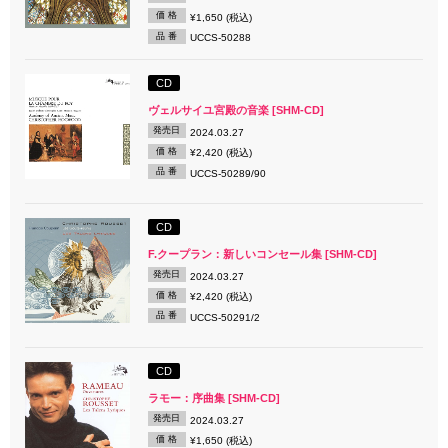
価 格
¥1,650 (税込)
品 番
UCCS-50288
CD
ヴェルサイユ宮殿の音楽 [SHM-CD]
発売日
2024.03.27
価 格
¥2,420 (税込)
品 番
UCCS-50289/90
CD
F.クープラン：新しいコンセール集 [SHM-CD]
発売日
2024.03.27
価 格
¥2,420 (税込)
品 番
UCCS-50291/2
CD
ラモー：序曲集 [SHM-CD]
発売日
2024.03.27
価 格
¥1,650 (税込)