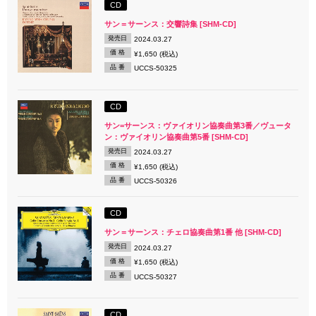
CD
サン＝サーンス：交響詩集 [SHM-CD]
発売日
2024.03.27
価 格
¥1,650 (税込)
品 番
UCCS-50325
CD
サン=サーンス：ヴァイオリン協奏曲第3番／ヴュータ
ン：ヴァイオリン協奏曲第5番 [SHM-CD]
発売日
2024.03.27
価 格
¥1,650 (税込)
品 番
UCCS-50326
CD
サン＝サーンス：チェロ協奏曲第1番 他 [SHM-CD]
発売日
2024.03.27
価 格
¥1,650 (税込)
品 番
UCCS-50327
CD