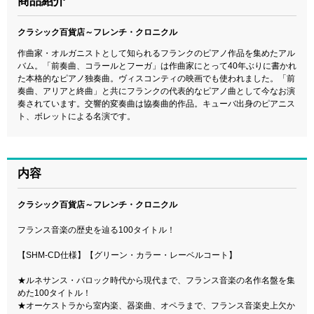
商品紹介
クラシック百貨店～フレンチ・クロニクル
作曲家・オルガニストとして知られるフランクのピアノ作品を集めたアル
バム。「前奏曲、コラールとフーガ」は作曲家にとって40年ぶりに書かれ
た本格的なピアノ独奏曲。ヴィスコンティの映画でも使われました。「前
奏曲、アリアと終曲」と共にフランクの代表的なピアノ曲として今なお演
奏されています。交響的変奏曲は協奏曲的作品。キューバ出身のピアニス
ト、ボレットによる名演です。
内容
クラシック百貨店～フレンチ・クロニクル
フランス音楽の歴史を辿る100タイトル！
【SHM-CD仕様】【グリーン・カラー・レーベルコート】
★ルネサンス・バロック時代から現代まで、フランス音楽の名作名盤を集
めた100タイトル！
★オーケストラから室内楽、器楽曲、オペラまで、フランス音楽史上欠か