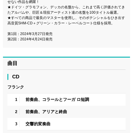
せない作品を網羅！
★ドイツ・グラモフォン、デッカの名盤から、これまで高く評価されてき
たアルバムや、巨匠＆現役アーティスト達の名盤を100タイトル厳選。
★すべての商品で最良のマスターを使用し、そのポテンシャルをひき出す
高音質SHM-CD＋グリーン・カラー・レーベルコート仕様を採用。
第1回：2024年3月27日発売
第2回：2024年4月24日発売
曲目
CD
フランク
前奏曲、コラールとフーガ ロ短調
1
前奏曲、アリアと終曲
2
交響的変奏曲
3