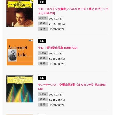
CD
ラロ：スペイン交響曲／ベルリオーズ：夢とカプリッチ
ョ [SHM-CD]
発売日
2024.03.27
価 格
¥1,650 (税込)
品 番
UCCS-50322
CD
ラロ：管弦楽作品集 [SHM-CD]
発売日
2024.03.27
価 格
¥1,650 (税込)
品 番
UCCS-50323
CD
サン=サーンス：交響曲第3番《オルガン付》他 [SHM-
CD]
発売日
2024.03.27
価 格
¥1,650 (税込)
品 番
UCCS-50324