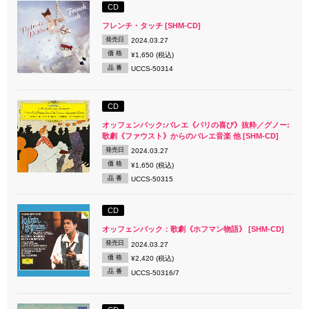
CD
フレンチ・タッチ [SHM-CD]
発売日
2024.03.27
価 格
¥1,650 (税込)
品 番
UCCS-50314
CD
オッフェンバック:バレエ《パリの喜び》抜粋／グノー:
歌劇《ファウスト》からのバレエ音楽 他 [SHM-CD]
発売日
2024.03.27
価 格
¥1,650 (税込)
品 番
UCCS-50315
CD
オッフェンバック：歌劇《ホフマン物語》 [SHM-CD]
発売日
2024.03.27
価 格
¥2,420 (税込)
品 番
UCCS-50316/7