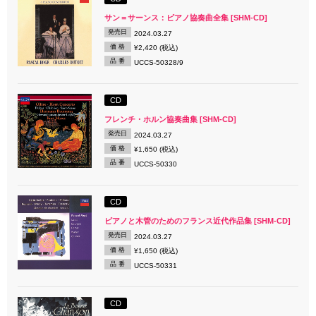
サン＝サーンス：ピアノ協奏曲全集 [SHM-CD]
発売日
2024.03.27
価 格
¥2,420 (税込)
品 番
UCCS-50328/9
CD
フレンチ・ホルン協奏曲集 [SHM-CD]
発売日
2024.03.27
価 格
¥1,650 (税込)
品 番
UCCS-50330
CD
ピアノと木管のためのフランス近代作品集 [SHM-CD]
発売日
2024.03.27
価 格
¥1,650 (税込)
品 番
UCCS-50331
CD