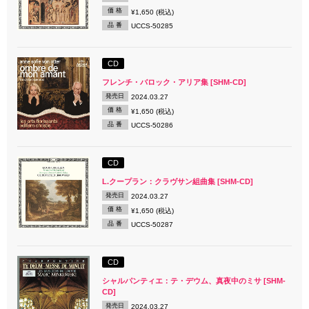
価 格
¥1,650 (税込)
品 番
UCCS-50285
CD
フレンチ・バロック・アリア集 [SHM-CD]
発売日
2024.03.27
価 格
¥1,650 (税込)
品 番
UCCS-50286
CD
L.クープラン：クラヴサン組曲集 [SHM-CD]
発売日
2024.03.27
価 格
¥1,650 (税込)
品 番
UCCS-50287
CD
シャルパンティエ：テ・デウム、真夜中のミサ [SHM-
CD]
発売日
2024.03.27