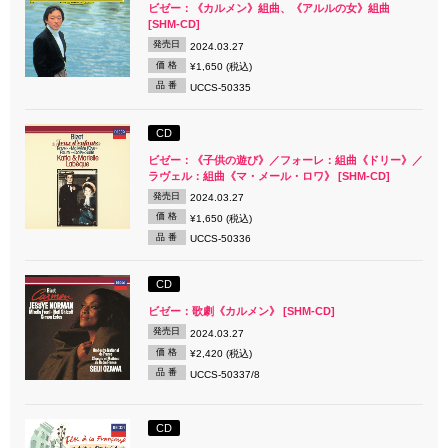
ビゼー：《カルメン》組曲、《アルルの女》組曲
[SHM-CD]
発売日
2024.03.27
価 格
¥1,650 (税込)
品 番
UCCS-50335
CD
ビゼー：《子供の遊び》／フォーレ：組曲《ドリー》／
ラヴェル：組曲《マ・メール・ロワ》 [SHM-CD]
発売日
2024.03.27
価 格
¥1,650 (税込)
品 番
UCCS-50336
CD
ビゼー：歌劇《カルメン》 [SHM-CD]
発売日
2024.03.27
価 格
¥2,420 (税込)
品 番
UCCS-50337/8
CD