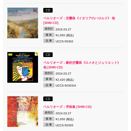
CD
ベルリオーズ：交響曲《イタリアのハロルド》 他
[SHM-CD]
発売日
2024.03.27
価 格
¥1,650 (税込)
品 番
UCCS-50302
CD
ベルリオーズ：劇的交響曲《ロメオとジュリエット》
他 [SHM-CD]
発売日
2024.03.27
価 格
¥2,420 (税込)
品 番
UCCS-50303/4
CD
ベルリオーズ：序曲集 [SHM-CD]
発売日
2024.03.27
価 格
¥1,650 (税込)
品 番
UCCS-50305