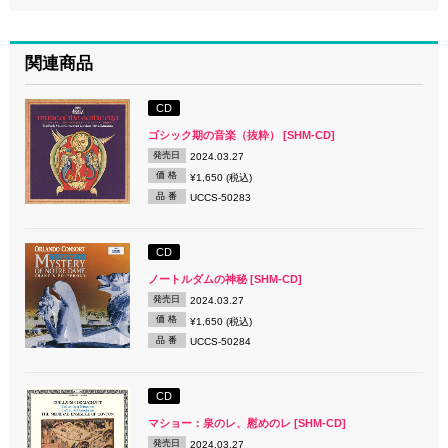
関連商品
CD
ゴシック期の音楽（抜粋） [SHM-CD]
発売日
2024.03.27
価 格
¥1,650 (税込)
品 番
UCCS-50283
CD
ノートルダムの神秘 [SHM-CD]
発売日
2024.03.27
価 格
¥1,650 (税込)
品 番
UCCS-50284
CD
マショー：泉のレ、慰めのレ [SHM-CD]
発売日
2024.03.27