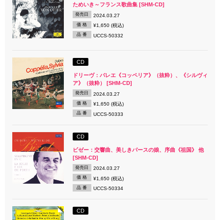
ためいき～フランス歌曲集 [SHM-CD]
発売日
2024.03.27
価 格
¥1,650 (税込)
品 番
UCCS-50332
CD
ドリーヴ：バレエ《コッペリア》（抜粋）、《シルヴィ
ア》（抜粋） [SHM-CD]
発売日
2024.03.27
価 格
¥1,650 (税込)
品 番
UCCS-50333
CD
ビゼー：交響曲、美しきパースの娘、序曲《祖国》 他
[SHM-CD]
発売日
2024.03.27
価 格
¥1,650 (税込)
品 番
UCCS-50334
CD