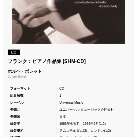
CD
フランク：ピアノ作品集 [SHM-CD]
ホルヘ・ボレット
Jorge Bolet
フォーマット
CD
組み枚数
1
レーベル
Universal Music
発売元
ユニバーサル ミュージック合同会社
発売国
日本
録音年
1986年4月(3)、1988年2月(1,2)
録音場所
アムステルダム(3)、ロンドン(1,2)