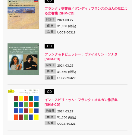
CD
フランク：交響曲／ダンディ：フランスの山人の歌によ
る交響曲 [SHM-CD]
発売日
2024.03.27
価 格
¥1,650 (税込)
品 番
UCCS-50318
CD
フランク＆ドビュッシー：ヴァイオリン・ソナタ
[SHM-CD]
発売日
2024.03.27
価 格
¥1,650 (税込)
品 番
UCCS-50320
CD
イン・スピリトゥム～フランク：オルガン作品集
[SHM-CD]
発売日
2024.03.27
価 格
¥1,650 (税込)
品 番
UCCS-50321