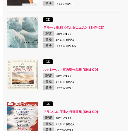
品 番
UCCS-50293
CD
ラモー：歌劇《ダルダニュス》 [SHM-CD]
発売日
2024.03.27
価 格
¥2,420 (税込)
品 番
UCCS-50294/5
CD
ルクレール：室内楽作品集 [SHM-CD]
発売日
2024.03.27
価 格
¥1,650 (税込)
品 番
UCCS-50296
CD
フランスの序曲と行進曲集 [SHM-CD]
発売日
2024.03.27
価 格
¥1,650 (税込)
品 番
UCCS-50297