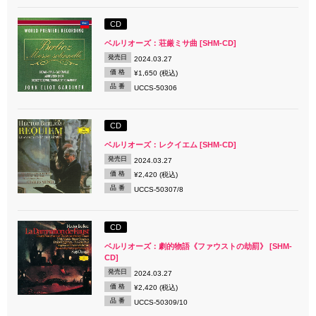
CD
ベルリオーズ：荘厳ミサ曲 [SHM-CD]
発売日
2024.03.27
価 格
¥1,650 (税込)
品 番
UCCS-50306
CD
ベルリオーズ：レクイエム [SHM-CD]
発売日
2024.03.27
価 格
¥2,420 (税込)
品 番
UCCS-50307/8
CD
ベルリオーズ：劇的物語《ファウストの劫罰》 [SHM-
CD]
発売日
2024.03.27
価 格
¥2,420 (税込)
品 番
UCCS-50309/10