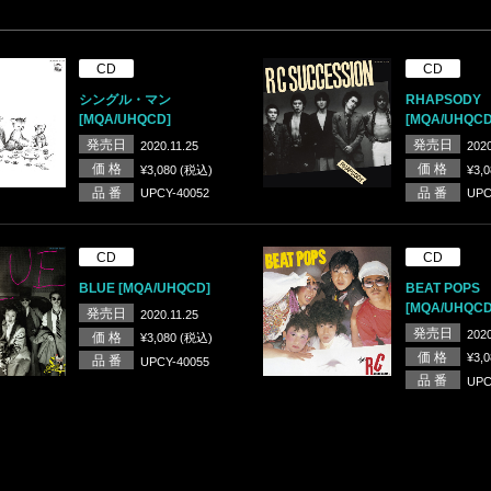
CD
CD
シングル・マン
RHAPSODY
[MQA/UHQCD]
[MQA/UHQCD
発売日
発売日
2020.11.25
2020
価 格
価 格
¥3,080 (税込)
¥3,
品 番
品 番
UPCY-40052
UPC
CD
CD
BLUE [MQA/UHQCD]
BEAT POPS
[MQA/UHQCD
発売日
2020.11.25
発売日
2020
価 格
¥3,080 (税込)
価 格
¥3,
品 番
UPCY-40055
品 番
UPC