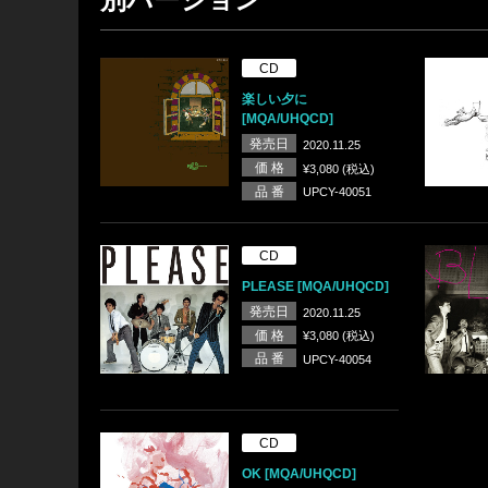
CD
楽しい夕に
[MQA/UHQCD]
発売日
2020.11.25
価 格
¥3,080 (税込)
品 番
UPCY-40051
CD
PLEASE [MQA/UHQCD]
発売日
2020.11.25
価 格
¥3,080 (税込)
品 番
UPCY-40054
CD
OK [MQA/UHQCD]