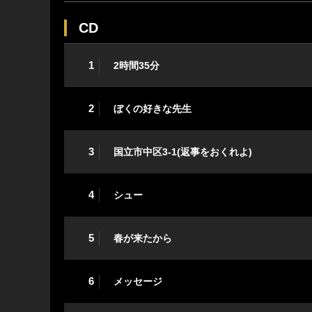
CD
1
2時間35分
2
ぼくの好きな先生
3
国立市中区3-1(返事をおくれよ)
4
シュー
5
春が来たから
6
メッセージ