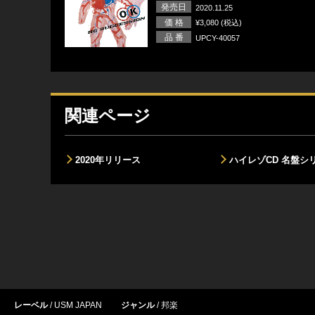
発売日
2020.11.25
価 格
¥3,080 (税込)
品 番
UPCY-40057
関連ページ
2020年リリース
ハイレゾCD 名盤シ
レーベル
USM JAPAN
ジャンル
邦楽