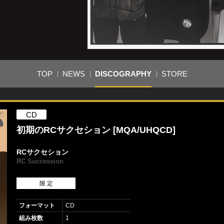
TOP
NEWS
DISCOGRAPHY
STORE
CD
初期のRCサクセション [MQA/UHQCD]
RCサクセション
RC Succession
限 定
フォーマット
CD
組み枚数
1