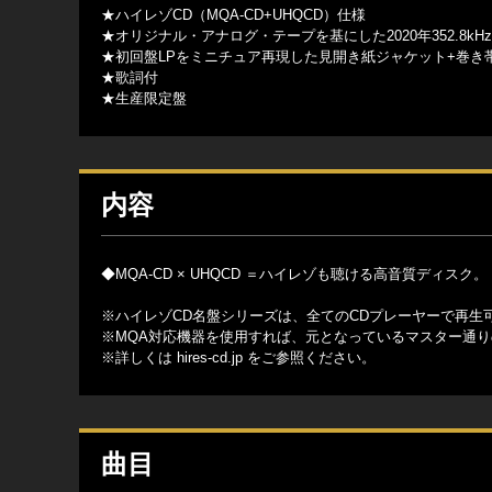
★ハイレゾCD（MQA-CD+UHQCD）仕様
★オリジナル・アナログ・テープを基にした2020年352.8kH
★初回盤LPをミニチュア再現した見開き紙ジャケット+巻き
★歌詞付
★生産限定盤
内容
◆MQA-CD × UHQCD ＝ハイレゾも聴ける高音質ディスク
※ハイレゾCD名盤シリーズは、全てのCDプレーヤーで再生可能 (44.
※MQA対応機器を使用すれば、元となっているマスター通
※詳しくは
hires-cd.jp
をご参照ください。
曲目