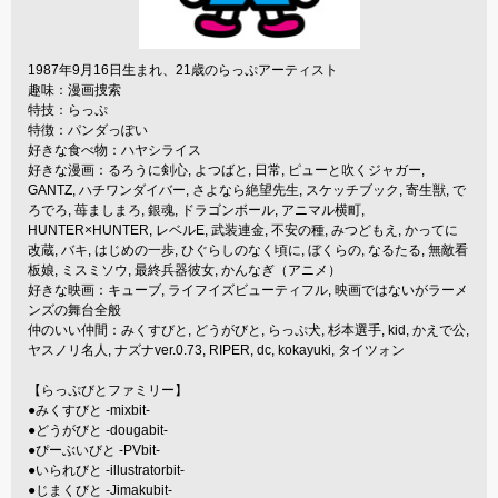
1987年9月16日生まれ、21歳のらっぷアーティスト
趣味：漫画捜索
特技：らっぷ
特徴：パンダっぽい
好きな食べ物：ハヤシライス
好きな漫画：るろうに剣心, よつばと, 日常, ピューと吹くジャガー,
GANTZ, ハチワンダイバー, さよなら絶望先生, スケッチブック, 寄生獣, で
ろでろ, 苺ましまろ, 銀魂, ドラゴンボール, アニマル横町,
HUNTER×HUNTER, レベルE, 武装連金, 不安の種, みつどもえ, かってに
改蔵, バキ, はじめの一歩, ひぐらしのなく頃に, ぼくらの, なるたる, 無敵看
板娘, ミスミソウ, 最終兵器彼女, かんなぎ（アニメ）
好きな映画：キューブ, ライフイズビューティフル, 映画ではないがラーメ
ンズの舞台全般
仲のいい仲間：みくすびと, どうがびと, らっぷ犬, 杉本選手, kid, かえで公,
ヤスノリ名人, ナズナver.0.73, RIPER, dc, kokayuki, タイツォン
【らっぷびとファミリー】
●みくすびと -mixbit-
●どうがびと -dougabit-
●ぴーぶいびと -PVbit-
●いられびと -illustratorbit-
●じまくびと -Jimakubit-