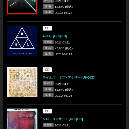
発売日
2026.03.11
価 格
¥2,640 (税込)
品 番
UCCU-46173
CD
A.R.C. [UHQCD]
発売日
2026.03.11
価 格
¥2,640 (税込)
品 番
UCCU-46174
CD
テイルズ・オブ・アナザー [UHQCD]
発売日
2026.03.11
価 格
¥2,640 (税込)
品 番
UCCU-46175
CD
ソロ・コンサート [UHQCD]
発売日
2026.03.11