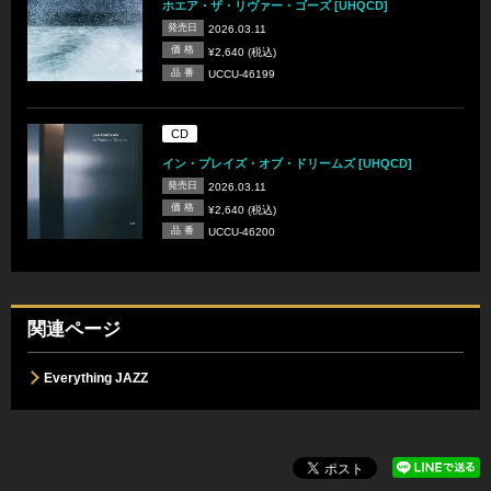
ホエア・ザ・リヴァー・ゴーズ [UHQCD]
発売日
2026.03.11
価 格
¥2,640 (税込)
品 番
UCCU-46199
CD
イン・プレイズ・オブ・ドリームズ [UHQCD]
発売日
2026.03.11
価 格
¥2,640 (税込)
品 番
UCCU-46200
関連ページ
Everything JAZZ