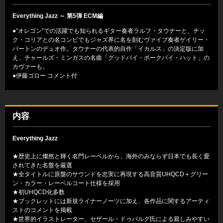
Everything Jazz ～ 第5弾 ECM編
●“オレゴン”での活躍でも知られるギター奏者ラルフ・タウナーと、チッ
ク・コリアとの名コンビでもジャズ界に名を刻むヴァイブ奏者ゲイリー・
バートンのデュオ作。タウナーの代表的自作「イカルス」の決定版に加
え、チャールズ・ミンガスの名曲「グッドバイ・ポークパイ・ハット」の
カヴァーも。
●伊藤ゴロー コメント付
内容
Everything Jazz
★歴史上に燦然と輝く名門レーベルから、海外のみならず日本でも長く愛
されてきた名盤を厳選
★全タイトルに原盤のサウンドを忠実に再現する高音質UHQCD＋グリー
ン・カラー・レーベルコート仕様を採用
★初UHQCD化多数
★ブックレットには新規ライナーノーツに加え、各作品に関するアーティ
ストのコメントを掲載
★世界的イラストレーター、セザール・ドゥバルグ氏による親しみやすい