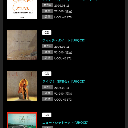
発売日
2026.03.11
価 格
¥2,640 (税込)
品 番
UCCU-46170
CD
ウィッチ・タイ・ト [UHQCD]
発売日
2026.03.11
価 格
¥2,640 (税込)
品 番
UCCU-46171
CD
ライヴ！（艶奏会） [UHQCD]
発売日
2026.03.11
価 格
¥2,640 (税込)
品 番
UCCU-46172
CD
ニュー・シャトークァ [UHQCD]