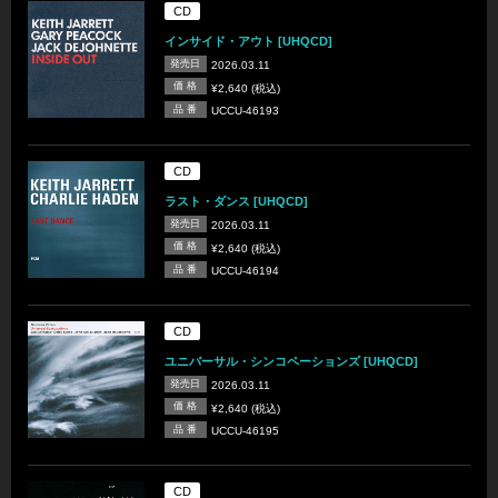
CD
インサイド・アウト [UHQCD]
発売日
2026.03.11
価 格
¥2,640 (税込)
品 番
UCCU-46193
CD
ラスト・ダンス [UHQCD]
発売日
2026.03.11
価 格
¥2,640 (税込)
品 番
UCCU-46194
CD
ユニバーサル・シンコペーションズ [UHQCD]
発売日
2026.03.11
価 格
¥2,640 (税込)
品 番
UCCU-46195
CD