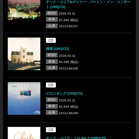
チック・コリア&ゲイリー・バートン・イン・コンサー
ト [UHQCD]
発売日
2026.03.11
価 格
¥2,640 (税込)
品 番
UCCU-46167
CD
残氓 [UHQCD]
発売日
2026.03.11
価 格
¥2,640 (税込)
品 番
UCCU-46168
CD
ビロンギング [UHQCD]
発売日
2026.03.11
価 格
¥2,640 (税込)
品 番
UCCU-46169
CD
チック・コリア・ソロ Vol. 1 [UHQCD]