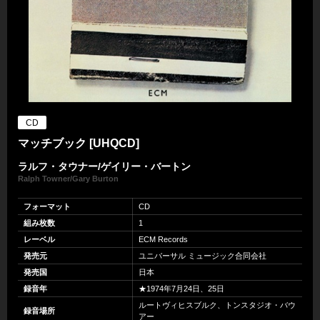
CD
マッチブック [UHQCD]
ラルフ・タウナー/ゲイリー・バートン
Ralph Towner/Gary Burton
フォーマット
CD
組み枚数
1
レーベル
ECM Records
発売元
ユニバーサル ミュージック合同会社
発売国
日本
録音年
★1974年7月24日、25日
ルートヴィヒスブルク、トンスタジオ・バウ
録音場所
アー