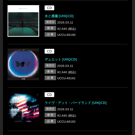
CD
水と感傷 [UHQCD]
発売日
2026.03.11
価 格
¥2,640 (税込)
品 番
UCCU-46190
CD
デュエット [UHQCD]
発売日
2026.03.11
価 格
¥2,640 (税込)
品 番
UCCU-46191
CD
ライヴ・アット・バードランド [UHQCD]
発売日
2026.03.11
価 格
¥2,640 (税込)
品 番
UCCU-46192