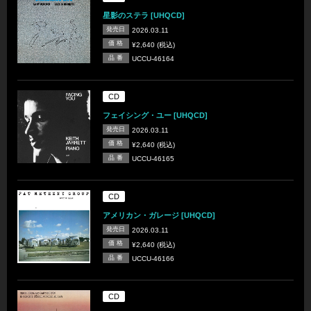
星影のステラ [UHQCD]
発売日
2026.03.11
価 格
¥2,640 (税込)
品 番
UCCU-46164
CD
フェイシング・ユー [UHQCD]
発売日
2026.03.11
価 格
¥2,640 (税込)
品 番
UCCU-46165
CD
アメリカン・ガレージ [UHQCD]
発売日
2026.03.11
価 格
¥2,640 (税込)
品 番
UCCU-46166
CD