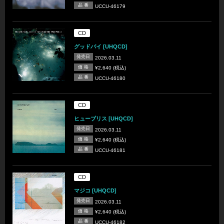
品 番
UCCU-46179
CD
グッドバイ [UHQCD]
発売日
2026.03.11
価 格
¥2,640 (税込)
品 番
UCCU-46180
CD
ヒューブリス [UHQCD]
発売日
2026.03.11
価 格
¥2,640 (税込)
品 番
UCCU-46181
CD
マジコ [UHQCD]
発売日
2026.03.11
価 格
¥2,640 (税込)
品 番
UCCU-46182