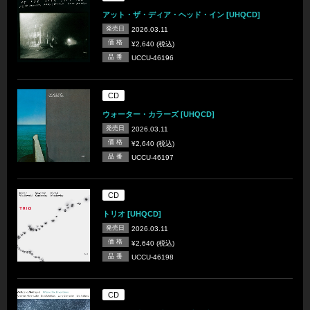
アット・ザ・ディア・ヘッド・イン [UHQCD]
発売日
2026.03.11
価 格
¥2,640 (税込)
品 番
UCCU-46196
CD
ウォーター・カラーズ [UHQCD]
発売日
2026.03.11
価 格
¥2,640 (税込)
品 番
UCCU-46197
CD
トリオ [UHQCD]
発売日
2026.03.11
価 格
¥2,640 (税込)
品 番
UCCU-46198
CD