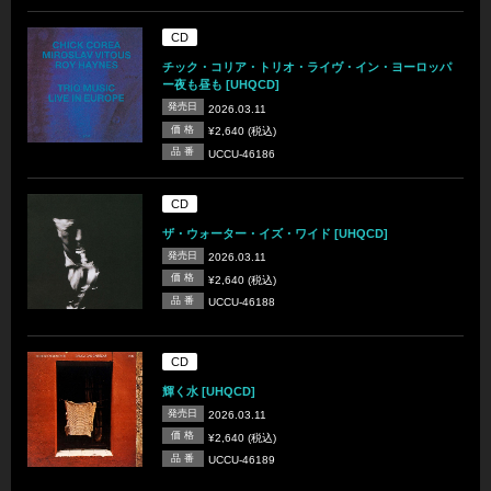
CD
チック・コリア・トリオ・ライヴ・イン・ヨーロッパ
ー夜も昼も [UHQCD]
発売日
2026.03.11
価 格
¥2,640 (税込)
品 番
UCCU-46186
CD
ザ・ウォーター・イズ・ワイド [UHQCD]
発売日
2026.03.11
価 格
¥2,640 (税込)
品 番
UCCU-46188
CD
輝く水 [UHQCD]
発売日
2026.03.11
価 格
¥2,640 (税込)
品 番
UCCU-46189