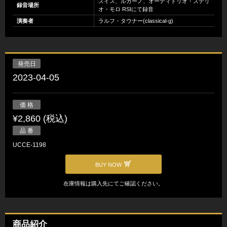
スイス、ルガーノ、オーディトリオ・ステリ
録音場所
オ・モロ RSIにて録音
演奏者
ラルフ・タウナー(classical-g)
発売日
2023-04-05
価 格
¥2,860 (税込)
品 番
UCCE-1198
BUY NOW
在庫情報は購入先にてご確認ください。
商品紹介