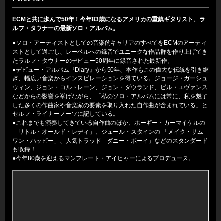
ECMと共に歩んで50年！今年83歳になるアメリカの重鎮ギタリスト、ラ
ルフ・タウナーの最新ソロ・アルバム。
●ソロ・アーティストとしての音楽的キャリアのすべてをECMのアーティ
ストとして過ごし、レーベルへの録音でユニークな作品群を作り上げてき
たラルフ・タウナーのデビュー50周年に録音された最新作。
●デビュー・アルバム『Diary』から50年、本作もこの偉大な伝統を引き継
ぎ、幅広い音楽からインスピレーションを得ている。ジョージ・ガーシュ
ウィン、ジョン・コルトレーン、ジョン・ダウランド、ビル・エヴァンス
などからの影響を挙げながら、「私のソロ・アルバムには常に、私を魅了
した多くの作曲家や音楽家の要素を取り入れた自作曲が含まれている」と
セルフ・ライナーノーツに記している。
●これまでも演奏してきている自作曲のほか、ホーギー・カーマイケルの
「リトル・オールド・レディ」、ジュール・スタインの 「メイク・サム
ワン・ハッピー」、人気トラッド「ダニー・ボーイ」などのスタンダード
も収録！
●今年80歳を迎えるマンフレート・アイヒャーによるプロデュース。