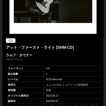
CD
アット・ファースト・ライト [SHM-CD]
ラルフ・タウナー
Ralph Towner
フォーマット
CD
組み枚数
1
レーベル
ECM Records
発売元
ユニバーサル ミュージック合同会社
発売国
日本
オリジナル発売日
2023.03.17
録音年
2022年2月