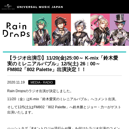
【ラジオ出演①】11/20(金)25:00～ K-mix「鈴木愛
実のミレニアルバブル」12/5(土) 26：00～
FM802「802 Palette」出演決定！！
2020.11.19
MEDIA - RADIO
Rain Dropsのラジオ出演が決定しました。
11/20（金）はK-mix「鈴木愛実のミレニアルバブル」へコメント出演。
そして12/5(土)はFM802「802 Palette」へ鈴木勝とジョー・力一がゲスト
出演いたします。
ハッシュタグ「#オントロジー流行らせ隊」を付けたラジオ出演のコメン