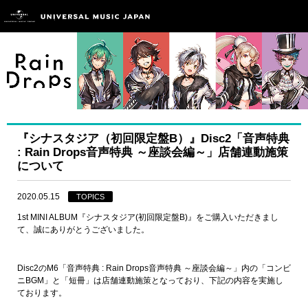
『シナスタジア（初回限定盤B）』Disc2「音声特典
: Rain Drops音声特典 ～座談会編～」店舗連動施策
について
2020.05.15
TOPICS
1st MINI ALBUM『シナスタジア(初回限定盤B)』をご購入いただきまし
て、誠にありがとうございました。
Disc2のM6「音声特典 : Rain Drops音声特典 ～座談会編～」内の「コンビ
ニBGM」と「短冊」は店舗連動施策となっており、下記の内容を実施し
ております。