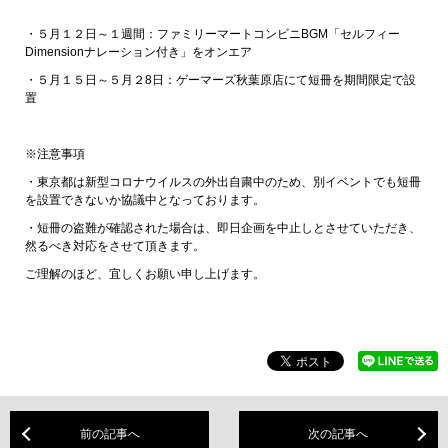
・５月１２日～１週間：ファミリーマートコンビニBGM「セルフィー
Dimensionナレーション付き」をオンエア
・５月１５日～５月２8日：ゲーマーズ秋葉原店にて短冊を期間限定で設
置
※注意事項
・東京都は新型コロナウイルスの外出自粛中のため、別イベントでも短冊
を設置できないか協議中となっております。
・短冊の盗難が確認された場合は、即日企画を中止しとさせていただき、
然るべき対応をさせて頂きます。
ご理解のほど、宜しくお願い申し上げます。
前の記事へ
次の記事へ