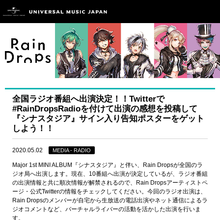
全国ラジオ番組へ出演決定！！Twitterで
#RainDropsRadioを付けて出演の感想を投稿して
『シナスタジア』サイン入り告知ポスターをゲット
しよう！！
2020.05.02
MEDIA - RADIO
Major 1st MINI ALBUM『シナスタジア』と伴い、Rain Dropsが全国のラ
ジオ局へ出演します。現在、10番組へ出演が決定しているが、ラジオ番組
の出演情報と共に順次情報が解禁されるので、Rain Dropsアーティストペ
ージ・公式Twitterの情報をチェックしてください。今回のラジオ出演は、
Rain Dropsのメンバーが自宅から生放送の電話出演やネット通信によるラ
ジオコメントなど、バーチャルライバーの活動を活かした出演を行いま
す。