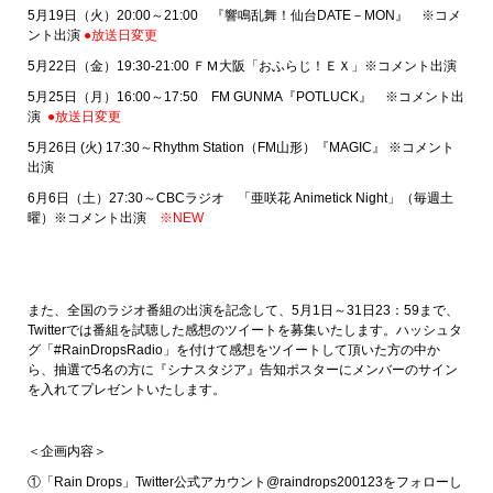
5月19日（火）20:00～21:00 『響鳴乱舞！仙台DATE－MON』 ※コメ
ント出演
●放送日変更
5月22日（金）19:30-21:00 ＦＭ大阪「おふらじ！ＥＸ」※コメント出演
5月25日（月）16:00～17:50 FM GUNMA『POTLUCK』 ※コメント出
演
●放送日変更
5月26日 (火) 17:30～Rhythm Station（FM山形）『MAGIC』 ※コメント
出演
6月6日（土）27:30～CBCラジオ 「亜咲花 Animetick Night」（毎週土
曜）※コメント出演
※NEW
また、全国のラジオ番組の出演を記念して、5月1日～31日23：59まで、
Twitterでは番組を試聴した感想のツイートを募集いたします。ハッシュタ
グ「#RainDropsRadio」を付けて感想をツイートして頂いた方の中か
ら、抽選で5名の方に『シナスタジア』告知ポスターにメンバーのサイン
を入れてプレゼントいたします。
＜企画内容＞
①「Rain Drops」Twitter公式アカウント@raindrops200123をフォローし