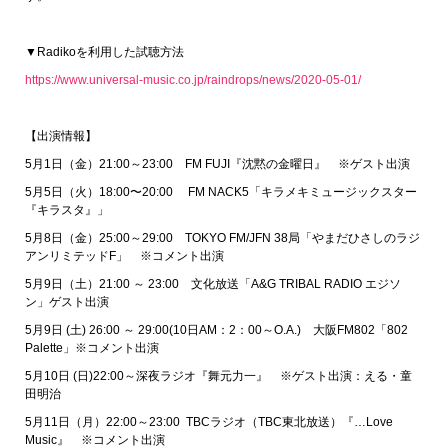
▼Radikoを利用した試聴方法
https://www.universal-music.co.jp/raindrops/news/2020-05-01/
【出演情報】
5月1日（金）21:00～23:00 FM FUJI『沈黙の金曜日』 ※ゲスト出演
5月5日（火）18:00〜20:00 FM NACK5「キラメキミュージックスター
『キラスタ』」
5月8日（金）25:00～29:00 TOKYO FM/JFN 38局「やまだひさしのラジ
アンリミテッドF」 ※コメント出演
5月9日（土）21:00 ～ 23:00 文化放送「A&G TRIBAL RADIO エジソ
ン」ゲスト出演
5月9日 (土) 26:00 ～ 29:00(10日AM：2：00～O.A.) 大阪FM802「802
Palette」※コメント出演
5月10日 (日)22:00～深夜ラジオ『舞元力一』 ※ゲスト出演：える・童
田明治
5月11日（月）22:00～23:00 TBCラジオ（TBC東北放送）『…Love
Music』 ※コメント出演