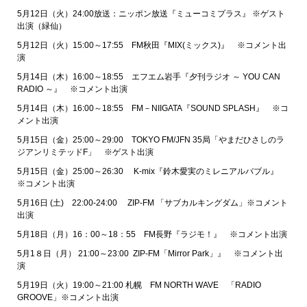
5月12日（火）24:00放送：ニッポン放送『ミューコミプラス』 ※ゲスト
出演（緑仙）
5月12日（火）15:00～17:55 FM秋田『MIX(ミックス)』 ※コメント出
演
5月14日（木）16:00～18:55 エフエム岩手『夕刊ラジオ ～ YOU CAN
RADIO ～』 ※コメント出演
5月14日（木）16:00～18:55 FM－NIIGATA『SOUND SPLASH』 ※コ
メント出演
5月15日（金）25:00～29:00 TOKYO FM/JFN 35局「やまだひさしのラ
ジアンリミテッドF」 ※ゲスト出演
5月15日（金）25:00～26:30 K-mix『鈴木愛実のミレニアルバブル』
※コメント出演
5月16日 (土) 22:00-24:00 ZIP-FM 「サブカルキングダム」※コメント
出演
5月18日（月）16：00～18：55 FM長野『ラジモ！』 ※コメント出演
5月1８日（月） 21:00～23:00 ZIP-FM「Mirror Park」』 ※コメント出
演
5月19日（火）19:00～21:00 札幌 FM NORTH WAVE 「RADIO
GROOVE」※コメント出演