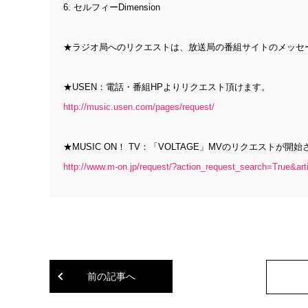
6. セルフィーDimension
★ラジオ局へのリクエストは、放送局の番組サイトのメッセー
★USEN：電話・番組HPよりリクエスト頂けます。
http://music.usen.com/pages/request/
★MUSIC ON！ TV：「VOLTAGE」MVのリクエストが開
http://www.m-on.jp/request/?action_request_search=True&art
前の記事へ