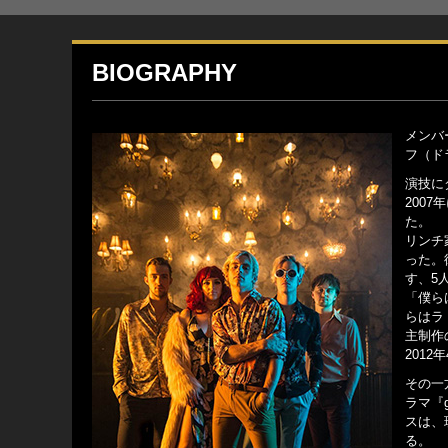
BIOGRAPHY
メンバ
フ（ド
演技に
200
た。
リンチ
った。
す、5
「僕ら
らはラ
主制作
201
その一
ラマ『
スは、
る。