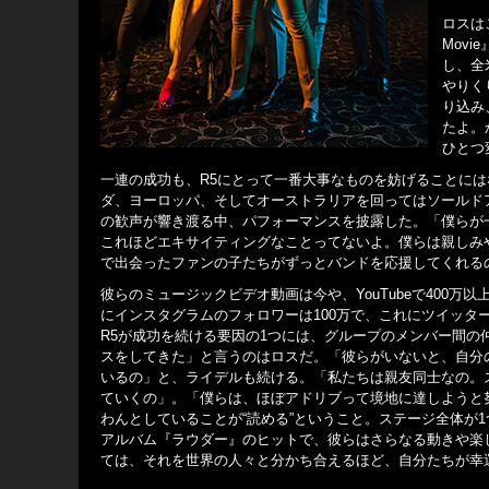
ロスは
Mov
し、全
やりく
り込み
たよ。
ひとつ
一連の成功も、R5にとって一番大事なものを妨げることに
ダ、ヨーロッパ、そしてオーストラリアを回ってはソールドア
の歓声が響き渡る中、パフォーマンスを披露した。「僕らが
これほどエキサイティングなことってないよ。僕らは親しみ
で出会ったファンの子たちがずっとバンドを応援してくれる
彼らのミュージックビデオ動画は今や、YouTubeで400
にインスタグラムのフォロワーは100万で、これにツイッター
R5が成功を続ける要因の1つには、グループのメンバー間
スをしてきた」と言うのはロスだ。「彼らがいないと、自分
いるの」と、ライデルも続ける。「私たちは親友同士なの。
ていくの」。「僕らは、ほぼアドリブって境地に達しようと
わんとしていることが“読める”ということ。ステージ全体が
アルバム『ラウダー』のヒットで、彼らはさらなる動きや楽
ては、それを世界の人々と分かち合えるほど、自分たちが幸