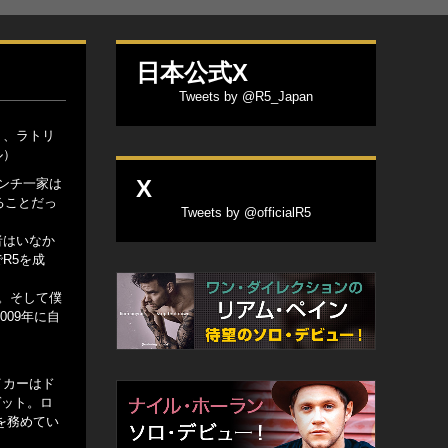
日本公式X
Tweets by @R5_Japan
）、ラトリ
ル）
X
ンチ一家は
ることだっ
Tweets by @officialR5
者はいなか
R5を成
。そして僕
09年に自
イカーはド
ゲット。ロ
役を務めてい