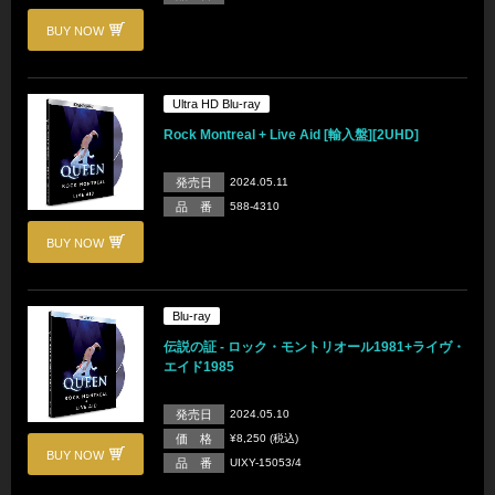
BUY NOW
Ultra HD Blu-ray
Rock Montreal + Live Aid [輸入盤][2UHD]
発売日
2024.05.11
品 番
588-4310
BUY NOW
Blu-ray
伝説の証 - ロック・モントリオール1981+ライヴ・
エイド1985
発売日
2024.05.10
価 格
¥8,250 (税込)
BUY NOW
品 番
UIXY-15053/4