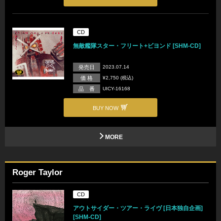
CD
無敵艦隊スター・フリート+ビヨンド [SHM-CD]
発売日
2023.07.14
価 格
¥2,750 (税込)
品 番
UICY-16168
BUY NOW
MORE
Roger Taylor
CD
アウトサイダー・ツアー・ライヴ [日本独自企画]
[SHM-CD]