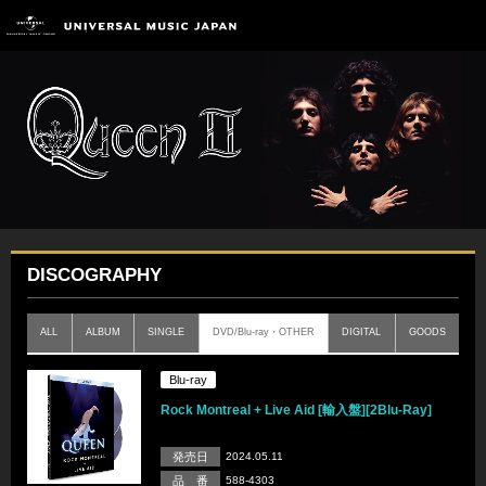
DISCOGRAPHY
ALL
ALBUM
SINGLE
DVD/Blu-ray・OTHER
DIGITAL
GOODS
Blu-ray
Rock Montreal + Live Aid [輸入盤][2Blu-Ray]
発売日
2024.05.11
品 番
588-4303