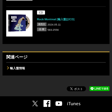
CD
Rock Montreal [輸入盤][2CD]
発売日
2024.05.11
品 番
583-2556
関連ページ
輸入盤情報