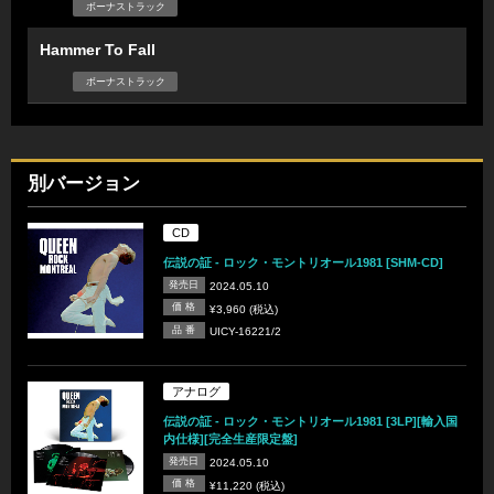
ボーナストラック
Hammer To Fall
ボーナストラック
別バージョン
CD
伝説の証 - ロック・モントリオール1981 [SHM-CD]
発売日
2024.05.10
価 格
¥3,960 (税込)
品 番
UICY-16221/2
アナログ
伝説の証 - ロック・モントリオール1981 [3LP][輸入国
内仕様][完全生産限定盤]
発売日
2024.05.10
価 格
¥11,220 (税込)