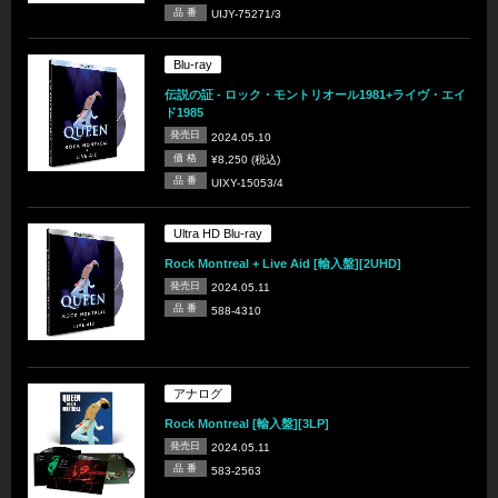
品 番
UIJY-75271/3
Blu-ray
伝説の証 - ロック・モントリオール1981+ライヴ・エイ
ド1985
発売日
2024.05.10
価 格
¥8,250 (税込)
品 番
UIXY-15053/4
Ultra HD Blu-ray
Rock Montreal + Live Aid [輸入盤][2UHD]
発売日
2024.05.11
品 番
588-4310
アナログ
Rock Montreal [輸入盤][3LP]
発売日
2024.05.11
品 番
583-2563