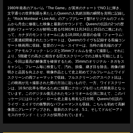
1980年発表のアルバム『The Game』が英米のチャートでNO.1に輝き、
文字通りの世界制覇を果たしたQueenの人気絶頂期の瞬間を克明に記録し
た『Rock Montreal + Live Aid』のアップグレード盤!!オリジナルのフィル
ムから丹念に修復した映像と最新のサウンドで、Queenの伝説の2つの歴
史的パフォーマンスが鮮明に甦る!!1981年11月24日と25日の二晩にわた
って、カナダのモントリオールにある18,000人収容の会場〈フォーラム〉
で二夜連続開催されたコンサートは、Queenのライヴを記録する長編コン
サート映画用に収録。監督のソール・スイマーは、当時の最先端のダブ
ル・アナモルフィック・レンズと35mmフィルムを使って撮影し、それに
より、5階建ての高さに相当する巨大スクリーンでの上映を可能にしまし
た。今回は最高の解像度を確保するため、35mmのオリジナル・ネガをス
キャンし、フレーム毎に検査して、汚れ、損傷、継ぎ目を除去。画像の鮮
明さと品質を向上させ、映像作品として史上初めてフルフレームとワイド
スクリーンの両フォーマットで収録。フルスクリーンのアスペクト比は、
この映画が元々撮影された際の方法に近いもので、一方、ワイドスクリー
ンは、16:9の比率を埋めるために慎重にクロップを行った代替表示となっ
ています。このデジタル復元されたモントリオール公演に加えて、このパ
ッケージにはロックン・ロール史上最も有名な21分間、Queenの伝説の
ライヴ・エイドでの衝撃的なパフォーマンスも収録。こちらも初めて高解
像度にグレードアップされ、最新のステレオ、5.1、そしてドルビーアト
モスのサウンド・ミックスが採用されています。