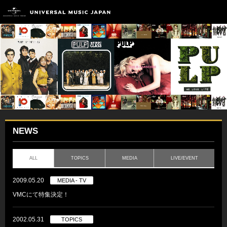
NEWS
ALL
TOPICS
MEDIA
LIVE/EVENT
2009.05.20
MEDIA - TV
VMCにて特集決定！
2002.05.31
TOPICS