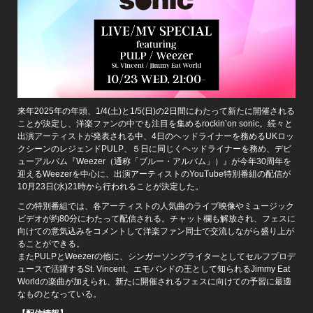
来年2025年の年頭、1/4(土)と1/5(日)の2日間にわたって新たに開催される
ことが決定し、洋楽ファンの中でも注目を集めるrockin’on sonic。続々と
出演アーティストが発表される中、4日のヘッドライナーを務めるUKロッ
クシーンのレジェンドPULP、５日に同じくヘッドライナーを務め、デビ
ューアルバム『Weezer（通称「ブルー・アルバム」）』が今年30周年を
迎えるWeezerを中心に、出演アーティストのYouTube特別番組の配信が
10月23日(水)21時から行われることが決定した。
この特別番組では、各アーティストの人気曲のライブ映像やミュージック
ビデオが約80分にわたって配信される。チャット欄も解放され、フェスに
向けての意気込みをコメントして洋楽ファン同士で交流しながら盛り上が
ることができる。
またPULPとWeezerの他に、シンガーソングライターとしてセルフプロデ
ュースで活躍するSt. Vincent、エモバンドの王として知られるJimmy Eat
Worldの楽曲が加えられ、新たに開催されるフェスに向けての予習に最適
なものとなっている。