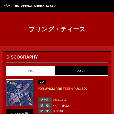
プリング・ティース
DISCOGRAPHY
ALL
ALBUM
CD
FOR WHOM ARE TEETH PULLED?
発売日
2003.04.23
価 格
¥2,670 (税込)
品 番
UICE-1051
BUY NOW