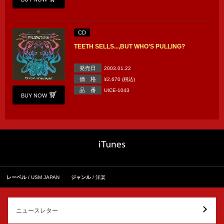
CD
TEETH SELLS...,BUT WHO’S PULLING?
発売日
2003.01.22
価 格
¥2,670 (税込)
品 番
UICE-1043
BUY NOW
レーベル
USM JAPAN
ジャンル
洋楽
ニュースレター