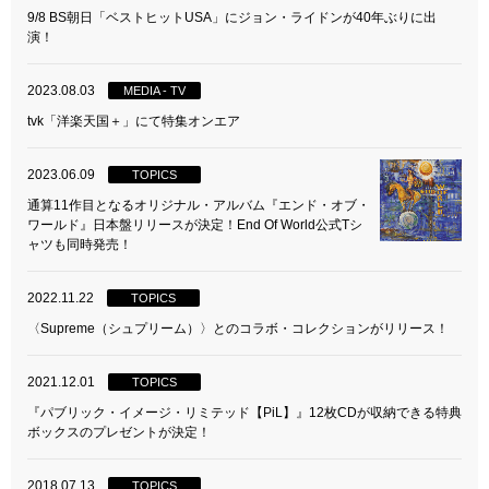
9/8 BS朝日「ベストヒットUSA」にジョン・ライドンが40年ぶりに出
演！
2023.08.03
MEDIA - TV
tvk「洋楽天国＋」にて特集オンエア
2023.06.09
TOPICS
通算11作目となるオリジナル・アルバム『エンド・オブ・
ワールド』日本盤リリースが決定！End Of World公式Tシ
ャツも同時発売！
2022.11.22
TOPICS
〈Supreme（シュプリーム）〉とのコラボ・コレクションがリリース！
2021.12.01
TOPICS
『パブリック・イメージ・リミテッド【PiL】』12枚CDが収納できる特典
ボックスのプレゼントが決定！
2018.07.13
TOPICS