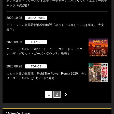
テレビ朝日『フリースタイルティーチャー』にパブリック・エネミーのチ
ャックDが登場！
2020.10.05
MEDIA - WEB
デフ・ジャム復帰最新作全曲解説「ネットに依存しているお前ら、大丈
夫？」
2020.09.25
TOPICS
ニュー・アルバム『ホワット・ユー・ゴナ・ドゥ・ホエ
ン・ザ・グリッド・ゴーズ・ダウン? 』発売！
2020.08.28
TOPICS
大ヒット曲の最新版「Fight The Power: Remix 2020」をリ
リース！アルバムは9月25日に発売！
1
2
What's New