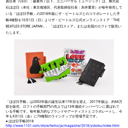
責任者（CEO）：藤倉尚 / 以下、ユニバーサル ミュージック）は、株式会
社ほぼ日（本社：東京都港区、代表取締役社長：糸井重里）が毎年発売して
いる「ほぼ日手帳」の2018年版にザ・ビートルズとのコラボレートした手
帳4種類を10月1日（日）よりザ・ビートルズ公式オンラインストア「THE
BEATLES STORE JAPAN」、「ほぼ日ストア」または全国のロフトで販売い
たします。
「ほぼ日手帳」は2002年版の誕生以来17年目を迎え、2017年版は、約66万
部を販売、ロフトの手帳部門の売上では13年連続ナンバーワンに選ばれて
いる手帳です。毎年魅力的なブランドやアーティストとコラボレートし、今
年も9月1日（金）に79種類のラインナップが登場予定です。
● ほぼ日手帳2018
http://www.1101.com/store/techo/ja/magazine/2018/yokoku/index.html