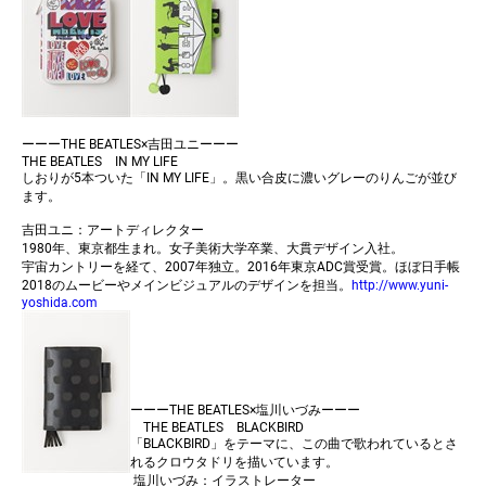
ーーーTHE BEATLES×吉田ユニーーー
THE BEATLES IN MY LIFE
しおりが5本ついた「IN MY LIFE」。黒い合皮に濃いグレーのりんごが並び
ます。
吉田ユニ：アートディレクター
1980年、東京都生まれ。女子美術大学卒業、大貫デザイン入社。
宇宙カントリーを経て、2007年独立。2016年東京ADC賞受賞。ほぼ日手帳
2018のムービーやメインビジュアルのデザインを担当。
http://www.yuni-
yoshida.com
ーーーTHE BEATLES×塩川いづみーーー
THE BEATLES BLACKBIRD
「BLACKBIRD」をテーマに、この曲で歌われているとさ
れるクロウタドリを描いています。
塩川いづみ：イラストレーター