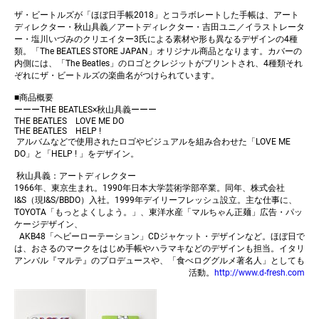
ザ・ビートルズが「ほぼ日手帳2018」とコラボレートした手帳は、アート
ディレクター・秋山具義／アートディレクター・吉田ユニ／イラストレータ
ー・塩川いづみのクリエイター3氏による素材や形も異なるデザインの4種
類。「The BEATLES STORE JAPAN」オリジナル商品となります。カバーの
内側には、「The Beatles」のロゴとクレジットがプリントされ、4種類それ
ぞれにザ・ビートルズの楽曲名がつけられています。
■商品概要
ーーーTHE BEATLES×秋山具義ーーー
THE BEATLES LOVE ME DO
THE BEATLES HELP !
アルバムなどで使用されたロゴやビジュアルを組み合わせた「LOVE ME
DO」と「HELP ! 」をデザイン。
秋山具義：アートディレクター
1966年、東京生まれ。1990年日本大学芸術学部卒業。同年、株式会社
I&S（現I&S/BBDO）入社。1999年デイリーフレッシュ設立。主な仕事に、
TOYOTA「もっとよくしよう。」、東洋水産「マルちゃん正麺」広告・パッ
ケージデザイン、
AKB48「ヘビーローテーション」CDジャケット・デザインなど。ほぼ日で
は、おさるのマークをはじめ手帳やハラマキなどのデザインも担当。イタリ
アンバル『マルテ』のプロデュースや、「食べロググルメ著名人」としても
活動。
http://www.d-fresh.com