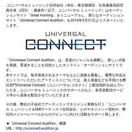
ユニバーサルミュージック合同会社（本社：東京都港区、社長兼最高経営
責任者（CEO）：藤倉尚 / 以下、ユニバーサル ミュージック）はオーディ
ションサイト「Great Hunting」をリニューアルし、新たなオーディション
サイト「Universal Connect Audition」を2016年3月31日よりスタートいた
します。
「Univeresal Connect Audition」は、音楽のジャンルを横断し、新しい才能
を発掘、育成することを目的としたオンライン・オーディションサイトで
す。
本サイトでは、毎月発表されるテーマをもとに楽曲を募集し、優秀な作品を
エントリーいただいたアーティストについては、新人発掘などを手掛ける弊
社部門Universal Connect（ユニバーサル コネクト）と配信契約を結んでい
ただき、ユニバーサル ミュージックのサポートのもと、各音楽配信サービ
ス等から楽曲を配信させていただきます。
その後、弊社の子会社でアーティストマネジメント業務を行う「ユニバーサ
ル ミュージック＆EMIアーティスツ合同会社」とのマネジメント契約や、弊
社内メジャーレーベルからのデビューに向けた活動をサポート致します。
■「Universal Connect Audition」概要
URL：
http://uconnect-audition.jp