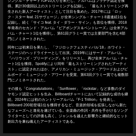
シングル・チャートTOP10入りを果たし、アルバムはプラチナ認定を獲
得。累計30億回以上のストリーミングを記録し、「最もストリーミング再
生された新人アーティスト」として注目を集めた。2017年には「ロッ
ク・スター feat. 21サヴェージ」が全米シングル・チャート8週連続1位を
記録し、続く「サイコ feat. タイ・ダラー・サイン」も首位を獲得。2018
年発表のセカンド・アルバム『ビアボングス＆ベントレーズ』は全米アル
バム・チャート1位を獲得し、第61回グラミー賞では主要部門を含む4部
門にノミネートされた。
同年には初来日を果たし、「フジロックフェスティバル’18」ホワイト・
ステージのヘッドライナーとして出演。2019年にはサード・アルバム
『ハリウッズ・ブリーディング』をリリースし、再び全米アルバム・チャ
ート1位を獲得。Spotifyにより同年「最もストリーミングされたアーティ
スト」に認定されたほか、アメリカン・ミュージック・アワードおよびビ
ルボード・ミュージック・アワードを受賞、第63回グラミー賞でも複数部
門にノミネートされた。
その後も「Congratulations」「Sunflower」「rockstar」など多数のダイ
ヤモンド認定ヒットを生み、Billboardチャートにおいて記録的な成功を継
続。2024年には初のカントリーアルバム『F-1 Trillion』を発表し、
Billboard 200初登場1位を獲得するなど、音楽的領域を拡張しながら新た
なフェーズへと進化を遂げている。全楽曲の作詞・共作を手がけるソング
ライターとしての評価も高く、ジャンルを越えた影響力と継続的なヒット
創出力を兼ね備えたアーティストである。