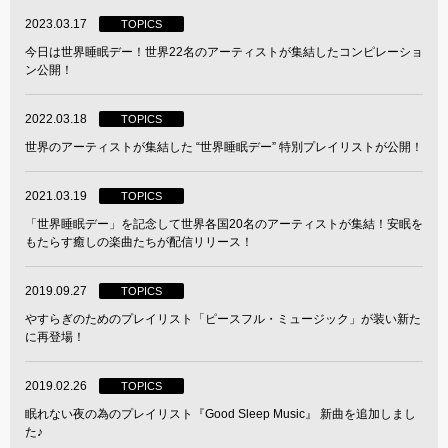
2023.03.17
TOPICS
今日は世界睡眠デー！世界22名のアーティストが集結したコンピレーショ
ン公開！
2022.03.18
TOPICS
世界のアーティストが集結した “世界睡眠デー” 特別プレイリストが公開！
2021.03.19
TOPICS
「世界睡眠デー」を記念して世界各国20名のアーティストが集結！安眠を
もたらす癒しの楽曲たちが配信リリース！
2019.09.27
TOPICS
やすらぎのためのプレイリスト「ピースフル・ミュージック」が装い新た
に再登場！
2019.02.26
TOPICS
眠れない夜の為のプレイリスト『Good Sleep Music』 新曲を追加しまし
た♪