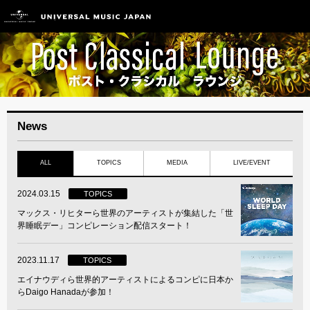
News
ALL
TOPICS
MEDIA
LIVE/EVENT
2024.03.15
TOPICS
マックス・リヒターら世界のアーティストが集結した「世
界睡眠デー」コンピレーション配信スタート！
2023.11.17
TOPICS
エイナウディら世界的アーティストによるコンピに日本か
らDaigo Hanadaが参加！