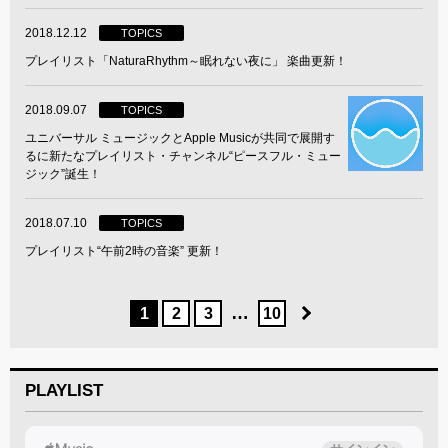
2018.12.12
TOPICS
プレイリスト「NaturaRhythm～眠れない夜に」 楽曲更新！
2018.09.07
TOPICS
ユニバーサル ミュージックとApple Musicが共同で展開す
るに新たなプレイリスト・チャンネル“ピースフル・ミュー
ジック”誕生！
2018.07.10
TOPICS
プレイリスト“午前2時の音楽” 更新！
…
1
2
3
10
PLAYLIST