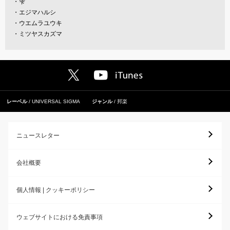
・
雫
・
エジマハルシ
・
ウエムラユウキ
・
ミツヤスカズマ
レーベル
UNIVERSAL SIGMA
ジャンル
邦楽
ニュースレター
会社概要
個人情報 | クッキーポリシー
ウェブサイトにおける免責事項