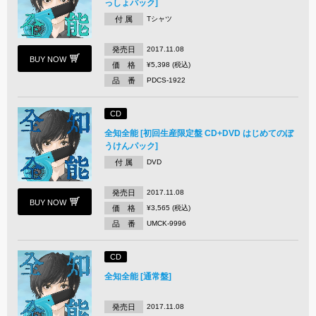
っしょパック]
付 属
Tシャツ
発売日
2017.11.08
BUY NOW
価 格
¥5,398 (税込)
品 番
PDCS-1922
CD
全知全能 [初回生産限定盤 CD+DVD はじめてのぼ
うけんパック]
付 属
DVD
発売日
2017.11.08
BUY NOW
価 格
¥3,565 (税込)
品 番
UMCK-9996
CD
全知全能 [通常盤]
発売日
2017.11.08