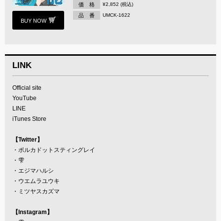
価 格
¥2,852 (税込)
品 番
UMCK-1622
BUY NOW
LINK
Official site
YouTube
LINE
iTunes Store
【Twitter】
・
ポルカドットスティングレイ
・
雫
・
エジマハルシ
・
ウエムラユウキ
・
ミツヤスカズマ
【Instagram】