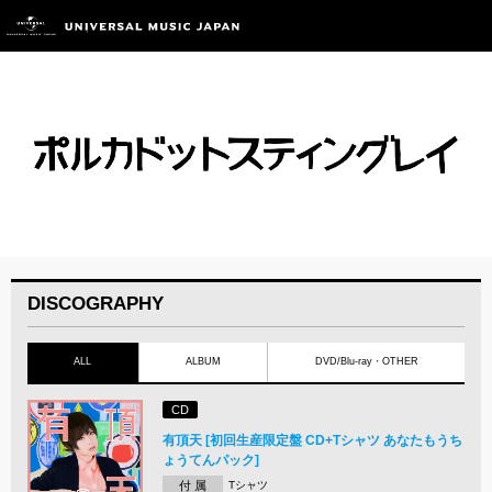
DISCOGRAPHY
ALL
ALBUM
DVD/Blu-ray・OTHER
CD
有頂天 [初回生産限定盤 CD+Tシャツ あなたもうち
ょうてんパック]
付 属
Tシャツ