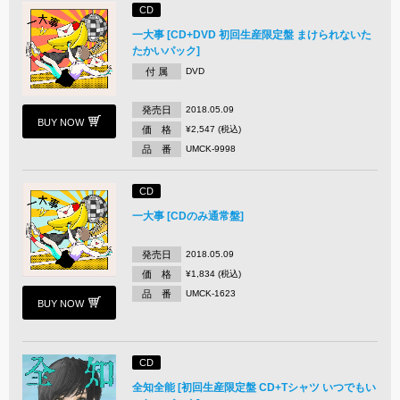
CD
一大事 [CD+DVD 初回生産限定盤 まけられないた
たかいパック]
付 属
DVD
発売日
2018.05.09
BUY NOW
価 格
¥2,547 (税込)
品 番
UMCK-9998
CD
一大事 [CDのみ通常盤]
発売日
2018.05.09
価 格
¥1,834 (税込)
品 番
UMCK-1623
BUY NOW
CD
全知全能 [初回生産限定盤 CD+Tシャツ いつでもい