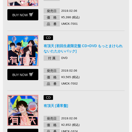
発売日
2019.02.06
BUY NOW
価 格
¥5,398 (税込)
品 番
UMCK-7001
CD
有頂天 [初回生産限定盤 CD+DVD もっとまけられ
ないたたかいパック]
付 属
DVD
発売日
2019.02.06
BUY NOW
価 格
¥3,565 (税込)
品 番
UMCK-7002
CD
有頂天 [通常盤]
発売日
2019.02.06
価 格
¥2,852 (税込)
品 番
UMCK-1624