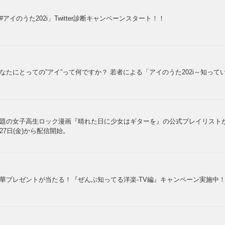
#アイのうた202i」Twitter診断キャンペーンスタート！！
なたにとっての”アイ”って何ですか？ 若者による「アイのうた202i～知っ
題の女子高生ロック漫画『晴れた日に少女はギターを』の公式プレイリストが
27日(金)から配信開始。
華プレゼントが当たる！『ぜんぶ知ってる洋楽-TV編』キャンペーン実施中