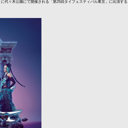
）に代々木公園にて開催される「第25回タイフェスティバル東京」に出演するこ