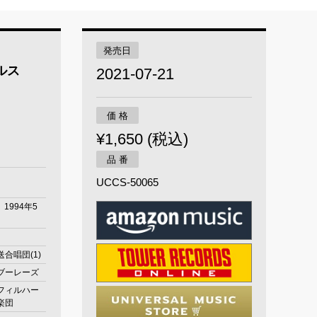
発売日
ルス
2021-07-21
価 格
¥1,650 (税込)
品 番
UCCS-50065
、1994年5
合唱団(1)
ブーレーズ
フィルハー
楽団