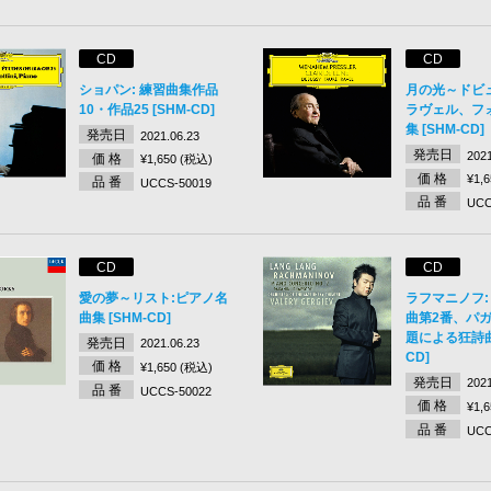
CD
CD
ショパン: 練習曲集作品
月の光～ドビ
10・作品25 [SHM-CD]
ラヴェル、フォ
集 [SHM-CD]
発売日
2021.06.23
発売日
2021
価 格
¥1,650 (税込)
価 格
¥1,
品 番
UCCS-50019
品 番
UCC
CD
CD
愛の夢～リスト:ピアノ名
ラフマニノフ:
曲集 [SHM-CD]
曲第2番、パ
題による狂詩曲 
発売日
2021.06.23
CD]
価 格
¥1,650 (税込)
発売日
2021
品 番
UCCS-50022
価 格
¥1,
品 番
UCC