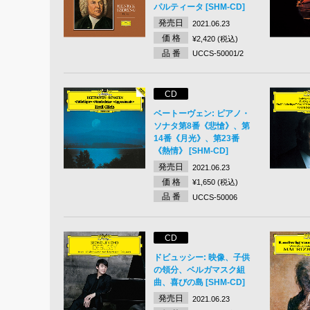
パルティータ [SHM-CD]
発売日
2021.06.23
価 格
¥2,420 (税込)
品 番
UCCS-50001/2
CD
ベートーヴェン: ピアノ・
ソナタ第8番《悲愴》、第
14番《月光》、第23番
《熱情》 [SHM-CD]
発売日
2021.06.23
価 格
¥1,650 (税込)
品 番
UCCS-50006
CD
ドビュッシー: 映像、子供
の領分、ベルガマスク組
曲、喜びの島 [SHM-CD]
発売日
2021.06.23