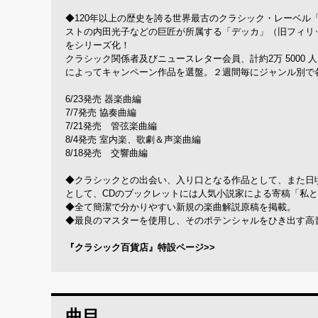
◆120年以上の歴史を誇る世界最古のクラシック・レーベル「
ストの内田光子などの巨匠が所属する「デッカ」（旧フィリ
をシリーズ化！
クラシック関係者及びニュースレター会員、計約2万 5000
によってキャンペーン作品を選盤。２週間毎にジャンル別で各
6/23発売 器楽曲編
7/7発売 協奏曲編
7/21発売 管弦楽曲編
8/4発売 室内楽、歌劇＆声楽曲編
8/18発売 交響曲編
◆クラシックとの出会い、入り口となる作品として、また日
として、CDのブックレットには人気小説家による寄稿「私
◆全て簡潔で分かりやすい新規の楽曲解説原稿を掲載。
◆最良のマスターを使用し、そのポテンシャルをひき出す高音
『クラシック百貨店』特設ページ>>
曲目