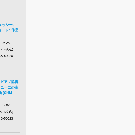
ュッシー、
ーレ: 作品
.06.23
650 (税込)
S-50020
 ピアノ協奏
ガニーニの主
[SHM-
.07.07
650 (税込)
S-50023