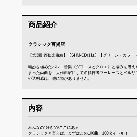
商品紹介
クラシック百貨店
【第3回 管弦楽曲編】【SHM-CD仕様】【グリーン・カラ
精妙を極めたバレエ音楽《ダフニスとクロエ》と凄みを湛え
まった両曲を、大作曲家にして名指揮者ブーレーズとベルリ
や透明感は、他に類がありません。
内容
みんなの"好き"がここにある
クラシックと言えば、まずはこの100曲、100タイトル！