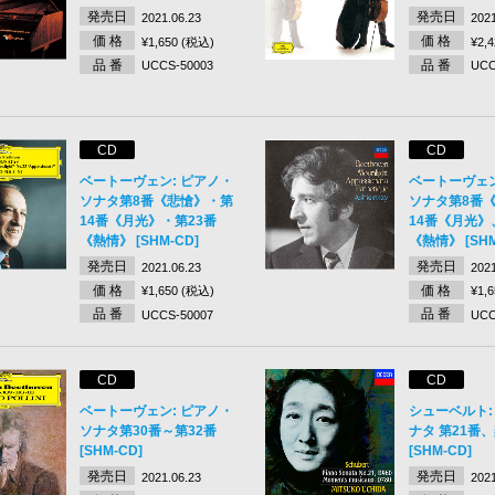
発売日
発売日
2021.06.23
2021
価 格
価 格
¥1,650 (税込)
¥2,
品 番
品 番
UCCS-50003
UCC
CD
CD
ベートーヴェン: ピアノ・
ベートーヴェン
ソナタ第8番《悲愴》・第
ソナタ第8番
14番《月光》・第23番
14番《月光》
《熱情》 [SHM-CD]
《熱情》 [SHM
発売日
発売日
2021.06.23
2021
価 格
価 格
¥1,650 (税込)
¥1,
品 番
品 番
UCCS-50007
UCC
CD
CD
ベートーヴェン: ピアノ・
シューベルト:
ソナタ第30番～第32番
ナタ 第21番
[SHM-CD]
[SHM-CD]
発売日
発売日
2021.06.23
2021