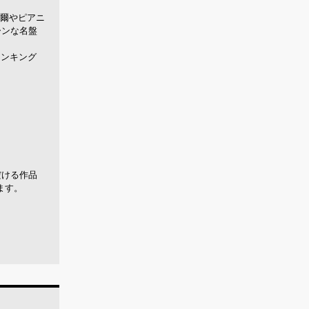
征爾やピアニ
ーンな名盤
ランキング
だける作品
ます。