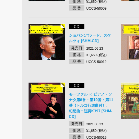
価 格
¥1,650 (税込)
品 番
UCCS-50009
CD
ショパン:バラード、スケ
ルツォ [SHM-CD]
発売日
2021.06.23
価 格
¥1,650 (税込)
品 番
UCCS-50012
CD
モーツァルト: ピアノ・ソ
ナタ第8番・第10番・第11
番《トルコ行進曲付》、
幻想曲ニ短調K397 [SHM-
CD]
発売日
2021.06.23
価 格
¥1,650 (税込)
品 番
UCCS-50015