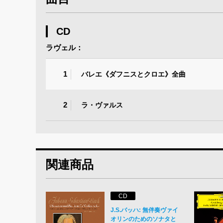
CD
ラヴェル：
1
バレエ《ダフニスとクロエ》全曲
2
ラ・ヴァルス
関連商品
CD
J.S.バッハ: 無伴奏ヴァイ
オリンのためのソナタと