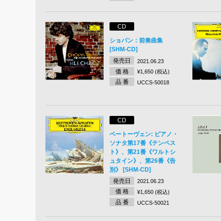
CD
ショパン：前奏曲集
[SHM-CD]
発売日
2021.06.23
価 格
¥1,650 (税込)
品 番
UCCS-50018
CD
ベートーヴェン: ピアノ・
ソナタ第17番《テンペス
ト》、第21番《ワルトシ
ュタイン》、第26番《告
別》 [SHM-CD]
発売日
2021.06.23
価 格
¥1,650 (税込)
品 番
UCCS-50021