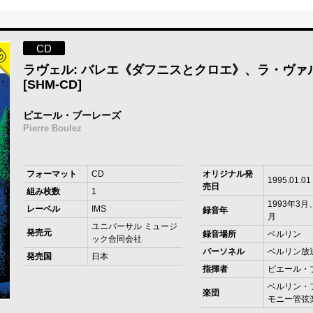
CD
ラヴェル: バレエ《ダフニスとクロエ》、ラ・ヴァ
[SHM-CD]
ピエール・ブーレーズ
Pierre Boulez
フォーマット
CD
オリジナル発
1995.01.01
売日
組み枚数
1
1993年3月
レーベル
IMS
録音年
月
ユニバーサル ミュージ
発売元
録音場所
ベルリン
ック合同会社
パーソネル
ベルリン放送
発売国
日本
指揮者
ピエール・
ベルリン・
楽団
モニー管弦