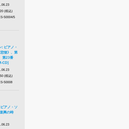
.06.23
420 (税込)
S-50004/5
: ピアノ・
《悲愴》、第
、第23番
-CD]
.06.23
650 (税込)
S-50008
 ピアノ・ソ
、楽興の時
.06.23