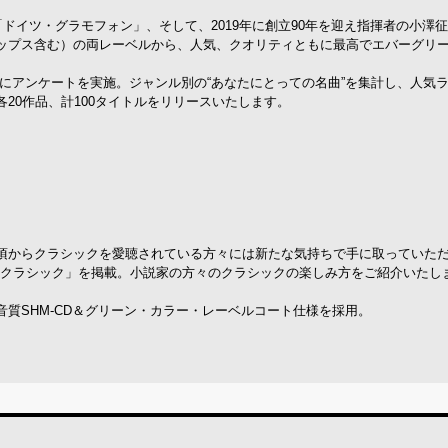
ドイツ・グラモフォン」、そして、2019年に創立90年を迎え指揮者の小澤
ップス含む）の両レーベルから、人気、クオリティともに最高でエバーグリ
 人にアンケートを実施。ジャンル別の“あなたにとっての名曲”を集計し、人気
20作品、計100タイトルをリリースいたします。
頃からクラシックを愛聴されている方々には新たな気持ちで手に取っていた
とクラシック」を掲載。小説家の方々のクラシックの楽しみ方をご紹介いたし
質SHM-CD＆グリーン・カラー・レーベルコート仕様を採用。