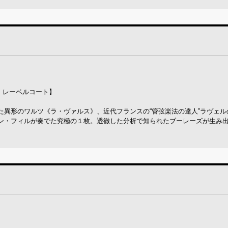
ー・レーベルコート】
た異形のワルツ《ラ・ヴァルス》、近代フランスの“管弦楽法の達人”ラヴェル
ン・フィルが奏でた究極の１枚。透徹した分析で知られたブーレーズが生み