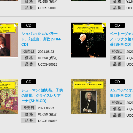
価 格
価 格
¥1,650 (税込)
¥1,
品 番
品 番
UCCS-50010
UCC
CD
CD
ショパン: 4つのバラー
ベートーヴェ
ド、幻想曲、舟歌 [SHM-
ノ・ソナタ第3
CD]
番 [SHM-CD]
発売日
発売日
2021.06.23
2021
価 格
価 格
¥1,650 (税込)
¥1,
品 番
品 番
UCCS-50013
UCC
CD
CD
シューマン: 謝肉祭、子供
J.S.バッハ:
の情景、クライスレリア
集 [SHM-CD]
ーナ [SHM-CD]
発売日
2021
発売日
2021.06.23
価 格
¥1,
価 格
¥1,650 (税込)
品 番
UCC
品 番
UCCS-50016