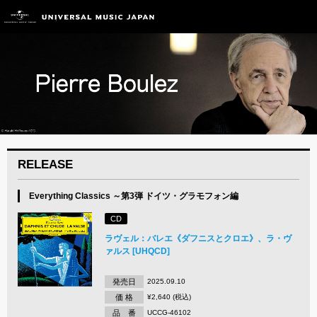
RELEASE
Everything Classics ～第3弾 ドイツ・グラモフォン編
CD
ラヴェル：バレエ《ダフニスとクロエ》、ラ・ヴ
ァルス [UHQCD]
発売日
2025.09.10
価 格
¥2,640 (税込)
品 番
UCCG-46102