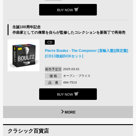
BUY NOW
生誕100周年記念
作曲家としての偉業を自らが監修したコレクションを新装丁で再発売
CD
Pierre Boulez - The Composer [直輸入盤][限定盤]
[CD13枚組BOXセット]
発売予定日
2025.03.01
価 格
オープン・プライス
品 番
484-7513
BUY NOW
MORE
クラシック百貨店