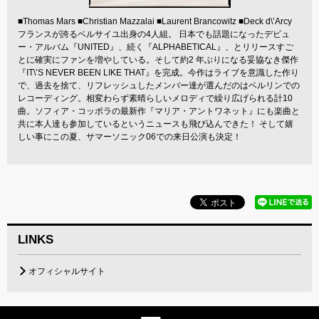
■Thomas Mars ■Christian Mazzalai ■Laurent Brancowitz ■Deck d\’Arcy
フランスが誇るベルサイユ出身の4人組。 日本でも話題になったデビュ
ー・アルバム『UNITED』、続く『ALPHABETICAL』、とリリースすご
とに確実にファンを増やしている。そして約2 年ぶりになる妥協なき傑作
『IT\’S NEVER BEEN LIKE THAT』を完成。今作はライブを意識した作り
で、過去を捨て、リフレッシュしたメンバー達が選んだのはベルリンでの
レコーディング。相変わらず素晴らしいメロディで繰り広げられる計10
曲。ソフィア・コッポラの最新作『マリア・アントワネット』にも楽曲と
共に本人達も参加しているというニュースも飛び込んできた！ そして嬉
しい事にこの夏、サマーソニック06での来日公演も決定！
LINKS
オフィシャルサイト