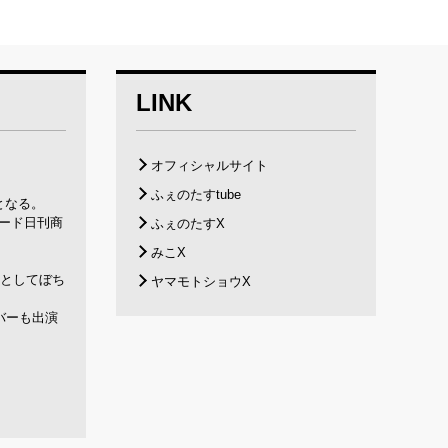
LINK
オフィシャルサイト
ふぇのたすtube
となる。
ガード日刊商
ふぇのたすX
みこX
トとしてぼち
ヤマモトショウX
バーも出演