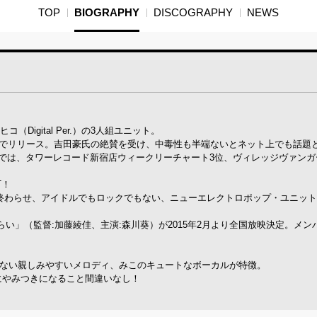
TOP
BIOGRAPHY
DISCOGRAPHY
NEWS
ヒコ（Digital Per.）の3人組ユニット。
をインディーズでリリース。吉田豪氏の絶賛を受け、中毒性も半端ないとネット上でも話題
キュン’14」では、タワーレコード新宿店ウィークリーチャート3位、ヴィレッジヴァン
T！
成功に終わらせ、アイドルでもロックでもない、ニューエレクトロポップ・ユニッ
い」（監督:加藤綾佳、主演:森川葵）が2015年2月より全国放映決定。メン
れない親しみやすいメロディ、みこのキュートなボーカルが特徴。
すにやみつきになること間違いなし！