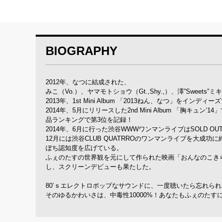
BIOGRAPHY
2012年、なつに結成された、
みこ（Vo.）、ヤマモトショウ（Gt.,Shy.,）、澤”Sweets”ミキ
2013年、1st Mini Album 「2013ねん、なつ」
2014年、5月にリリースした2nd Mini Album 「胸
品ランキングで第3位を記録！
2014年、6月に行った渋谷WWWワンマンライブはSOLD OU
12月には渋谷CLUB QUATRROのワンマンライブを大
ぼち認知度を広げている。
ふぇのたすの世界観を元にして作られた映画「おんなのこきら
し、スクリーンデビューも果たした。
80’ｓエレクトロポップなサウンドに、一度聴いたら忘れら
そのゆるかわいさは、中毒性10000%！あなたもふぇのた