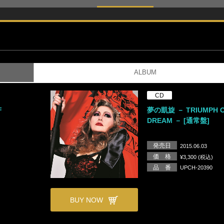
ALBUM
CD
F
夢の凱旋 － TRIUMPH 
DREAM － [通常盤]
発売日
2015.06.03
価 格
¥3,300 (税込)
品 番
UPCH-20390
BUY NOW