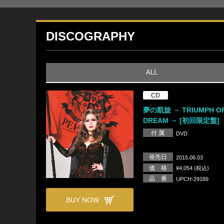
DISCOGRAPHY
ALL
CD
夢の凱旋 － TRIUMPH O
DREAM － [初回限定盤]
付 属
DVD
発売日
2015.06.03
価 格
¥4,054 (税込)
品 番
UPCH-29189
BUY NOW