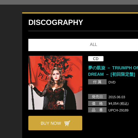
DISCOGRAPHY
ALL
CD
夢の凱旋 － TRIUMPH O
DREAM － [初回限定盤]
付 属
DVD
発売日
2015.06.03
価 格
¥4,054 (税込)
品 番
UPCH-29189
BUY NOW