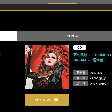
ALBUM
CD
F
夢の凱旋 － TRIUMPH 
DREAM － [通常盤]
発売日
2015.06.03
価 格
¥3,300 (税込)
品 番
UPCH-20390
BUY NOW