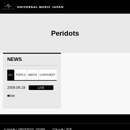
Peridots
NEWS
ALL
TOPICS
MEDIA
LIVE/EVENT
2008.09.18
LIVE
■live
レーベル
UNIVERSAL SIGMA
ジャンル
邦楽