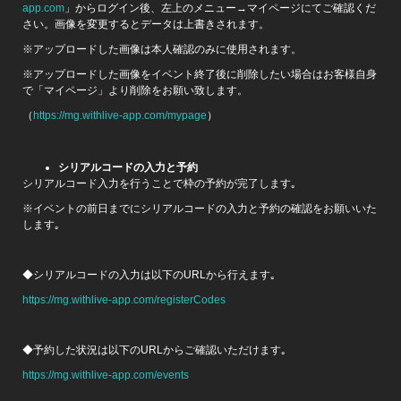
app.com
」からログイン後、左上のメニュー→マイページにてご確認くだ
さい。画像を変更するとデータは上書きされます。
※アップロードした画像は本人確認のみに使用されます。
※アップロードした画像をイベント終了後に削除したい場合はお客様自身
で「マイページ」より削除をお願い致します。
（
https://mg.withlive-app.com/mypage
）
シリアルコードの入力と予約
シリアルコード入力を行うことで枠の予約が完了します｡
※イベントの前日までにシリアルコードの入力と予約の確認をお願いいた
します｡
◆シリアルコードの入力は以下のURLから行えます｡
https://mg.withlive-app.com/registerCodes
◆予約した状況は以下のURLからご確認いただけます｡
https://mg.withlive-app.com/events