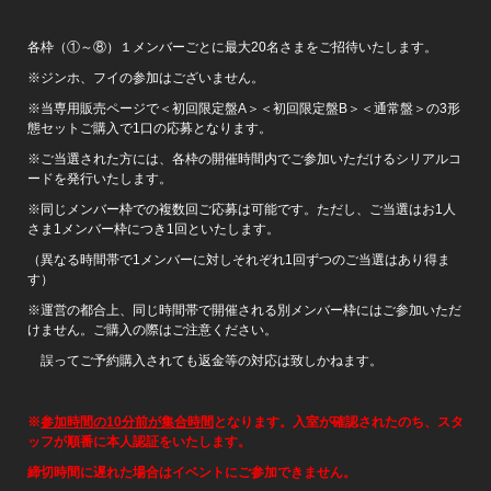
各枠（①～⑧）１メンバーごとに最大20名さまをご招待いたします。
※ジンホ、フイの参加はございません。
※当専用販売ページで＜初回限定盤A＞＜初回限定盤B＞＜通常盤＞の3形
態セットご購入で1口の応募となります。
※ご当選された方には、各枠の開催時間内でご参加いただけるシリアルコ
ードを発行いたします。
※同じメンバー枠での複数回ご応募は可能です。ただし、ご当選はお1人
さま1メンバー枠につき1回といたします。
（異なる時間帯で1メンバーに対しそれぞれ1回ずつのご当選はあり得ま
す）
※運営の都合上、同じ時間帯で開催される別メンバー枠にはご参加いただ
けません。ご購入の際はご注意ください。
誤ってご予約購入されても返金等の対応は致しかねます。
※
参加時間の10分前が集合時間
となります。入室が確認されたのち、スタ
ッフが順番に本人認証をいたします。
締切時間に遅れた場合はイベントにご参加できません。