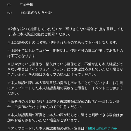
(f) 年金手帳
(g) 顔写真のない学生証
※2点を並べて撮影していただくか、写りきらない場合は1点を登録しても
う1点は本人認証の際にご提示ください。
※上記以外のものは名前が印字されたものであっても不可となります。
※上記全てにおいてコピー、期限切れ、使用不可の細工が施してあるもの
は不可となります。
※ぼやけている画像や一部欠けている画像など、不備があり本人確認がで
きない場合は「インフォメーション」にて別途対応させていただく場合が
ございます。その際はスタッフの指示に従ってください。
※本人確認の際に本人確認書類の提示を求めることがございます。お手元
にアップロードした本人確認書類の実物をご用意し、イベントにご参加く
ださい。
※応募時のお客様情報と上記本人確認書類に記載の氏名が一致しない場
合、ご参加いただけませんのでご注意ください。
※本人確認書類の写真とご本人の顔が明らかに違うと判断できる場合は参
加をお断りさせていただく場合がございます。
※アップロードした本人確認書類の確認・変更は「
https://mg.withlive-