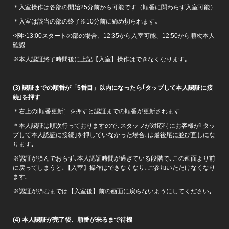
＊入室操作は各部の開始25分前から可能です（順番に関わらず入室可能）
＊入室は該当の部の終了※10分前に締め切られます｡
<例>13:00スタートの部の場合、12:35から入室可能、12:50から順次本人
確認
※本人認証終了時間後に上記【入室】操作はできなくなります｡
(3)
認証までの順番が「5番目」以内になったら｢タップして本人認証に接
続｣を押す
＊右上の[順番更新］を押すと認証までの順番が更新されます
＊本人認証は順次行っておりますので､スタッフが対応時にお客様が｢タッ
プして本人認証に接続｣を押していなかった場合､は最後尾に並び直しにな
ります｡
※認証が済んでおらず､本人認証時間が過ぎている段階で､この画面より前
に戻ってしまうと､【入室】操作はできなくなり､ご参加いただけなくなり
ます｡
※認証が済むまでは【入室後】前の画面に戻らないようにしてください｡
(4)
本人認証が完了後、順番が来るまで待機