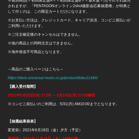
※個別商品(＜初回限定盤A＞＜初回限定盤B＞＜通常盤＞)もそれぞれ販売
されますが、「PENTAGONオンライン2shot撮影会応募抽選権」が特典と
して付くのは、この限定カートだけになります。
※お支払い方法は、クレジットカード、キャリア決済、コンビニ前払いが
ご利用いただけます。
※ご注文確定後のキャンセルはできません。
※他の商品との同時注文はできません。
※海外発送不可商品となります。
～商品のご購入ページはこちら～
https://store.universal-music.co.jp/product/dsku11484/
【購入受付期間】
2021
年5月20日(木) 17
:00
～ 6月14日(月) 23:59締切
※コンビニ前払いのご利用は、5/31(月) AM10:00までとなります。
【抽選結果発表】
変更前）2021年6月18日（金）夕方（予定）
変更後）2021年11月18日（木）18時以降