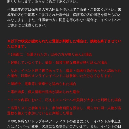
断りいたします。あらかじめご了承ください。
※未成年の方は保護者の方の同意を得た上でご応募・ご参加ください。未
成年の方がご応募・ご参加された場合は、保護者の方の同意を得たものと
みなします。また、保護者の方に同意を得られない場合は、イベントへの
ご参加はご遠慮ください。
※以下の状況が認められたと運営が判断した場合は、接続を終了させてい
ただきます。
＊1画面に「当選された方」以外の方が映り込んだ場合
＊起動していなくても、撮影・録音可能な機器が映り込んだ場合
なお、イベント終了後であっても、撮影・録画行為があったと認められ
た場合、以降のオンラインイベントには参加いただけなくなります。
＊運転中、電車等に乗車中と認められた場合
＊露出過多、個人情報の流出が認められた場合
＊トーク内容において、応えるメンバーへの負荷が大きいと判断した場合
＊当選リストと参加リスト、参加者画面を照合し、明らかに同一人物が当
選数を越えて参加していると判断した場合
※やむを得ないトラブルやアーティストの都合により、イベントが中止ま
たはメンバーが変更、欠席になる場合がございます。また、イベントの日