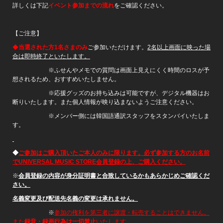
詳しくは下記
イベント参加までの流れ
をご確認ください。
【ご注意】
◆
当選された方1名さまのみ
ご参加いただけます。
2名以上画面に映った場
合は即時終了といたします。
※ふせんやメモでの質問は画面上見えにくく時間のロスが予
想されるため、おすすめいたしません。
※応援グッズのお持ち込みは可能ですが、デジタル機器はお
断りいたします。また個人情報が映り込まないようご注意ください。
※メンバー側には韓国語通訳スタッフをスタンバイいたしま
す。
◆
ご参加はご購入頂いたご本人のみに限ります。必ず参加する方のお名前
でUNIVERSAL MUSIC STORE会員登録の上、ご購入ください。
※
会員登録の内容が身分証明書と合致しているかもあらかじめご確認くだ
さい。
名義変更及び配送先名義の変更は承れません。
※
参加の権利を第三者に譲渡・転売することはできません。
また
録音・録画行為は一切禁止
いたします。