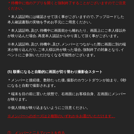
＊待機中に他のアプリを開くと強制終了することがございますのでご注意
ください。
＊本人認証時には確認させて頂く事がございますので､アップロードした
本人確認書類の実物を予めお手元にご用意ください。
＊本人認証時､及び､待機中に画面前から離れたり、画面上にご本人様以外
が映り込んだ場合､再度本人認証からやり直して頂く事がございます｡
※本人認証時､及び､待機中､及び､メンバーとつながった際に画面に別の端
末が映り込んだり､ご本人様以外が映った場合､強制終了の対象となり､イ
ベントにご参加いただけなくなる可能性がございます｡
(5)
順番になると自動的に画面が切り替わり撮影会スタート
＊メンバーと接続後、数秒たった後､撮影のカウントダウンが始まり、0秒
になると自動で撮影されます｡
＊端末を目の前に置いた状態で、右画面にお客様自身、左画面にメンバー
が映ります｡
※個人情報が映り込まないようにご注意ください。
※メンバーへのポーズは２種類のいずれかをお選びいただけます。
① メンバーと二人でハートを作る