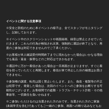
イベントに関する注意事項
※安全と防犯のために本イベントの様子は、全てスタッフがモニタリング
し、記録しております。
※イベント中のスクリーンショットや画面録画、録音は禁止とさせていた
だきます。これらの行為が検知され次第、強制的に通話が終了となり、再
度のご参加は対応できませんのでご了承ください。
※お客様が本人確認受付時間終了までに現れなかった場合はいかなる理由
でも返品・返金・振替などのご対応はできかねます。
※通話中に万が一着信があった場合は一旦画面が止まりますが、すぐに着
信を切っていただくと再開します。着信が来て停止した分の補償はお受け
できません。
※参加権の譲渡、転売は固く禁止いたします。また、偽造・複製等の不正
は犯罪です。発覚した場合は、次回のイベントへのご参加をお断りする可
能性がございます。お客様間での盗難・トラブル・チケット詐欺・その他
事故等、一切責任を負いかねます。
※ご参加いただけるのは当選された方のみです。当選された方のご家族
(未就学児を含む)であってもご一緒のご参加、画面への映り込みなどもお