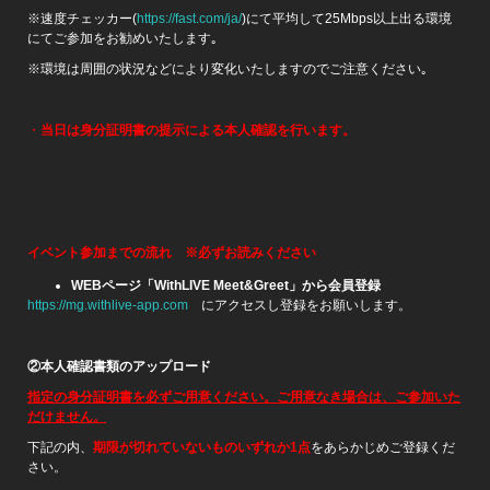
※速度チェッカー(
https://fast.com/ja/
)にて平均して25Mbps以上出る環境
にてご参加をお勧めいたします｡
※環境は周囲の状況などにより変化いたしますのでご注意ください｡
・
当日は身分証明書の提示による本人確認を行います。
イベント参加までの流れ
※必ずお読みください
WEB
ページ「WithLIVE Meet&Greet」から会員登録
https://mg.withlive-app.com
にアクセスし登録をお願いします。
②本人確認書類のアップロード
指定の身分証明書を必ずご用意ください。ご用意なき場合は、ご参加いた
だけません。
下記の内、
期限が切れていないものいずれか1点
をあらかじめご登録くだ
さい。