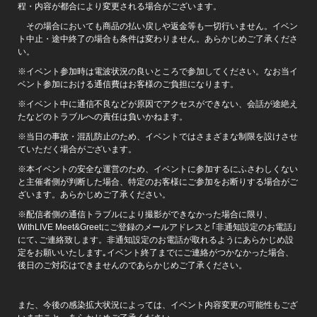
程・内容が都合により変更される場合がございます。
その場合においても商品の払い戻しや返金等も一切行いません。イベン
ト中止・途中終了の場合も条件は変わりません。あらかじめご了承くださ
い。
※イベント参加時は電波状況の良いところで参加してください。なお当イ
ベント参加における通信費はお客様のご負担になります。
※イベント中に通信不良などが原因でアクセスができない、会話が途絶え
たなどのトラブルへの責任は負いかねます。
※当日の事故・混乱防止のため、イベントではさまざまな制限を設けさせ
ていただく場合がございます。
※本イベントの安全な運営のため、イベントに参加するにふさわしくない
と主催者側が判断した場合、特定のお客様にご参加をお断りする場合がご
ざいます。あらかじめご了承ください。
※配信者側の通信トラブルにより撮影ができなかった場合に限り、
WithLIVE Meet&Greetにご登録のメールアドレスと｢非通知設定のお電話｣
にて､ご連絡致します。非通知設定のお電話が取れるようにあらかじめ設
定をお願いいたします｡イベント終了までにご連絡がつかなかった場合、
後日のご対応はできませんのであらかじめご了承ください。
また、今後の感染拡大状況によっては、イベント内容変更の可能性もござ