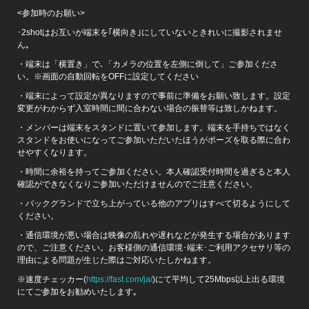
<参加時のお願い>
･2shotはお互いが端末を｢横向き｣にしていないときれいに撮影されませ
ん｡
・端末は「横置き」で､「カメラの位置を左側に倒して」ご参加くださ
い。※画面の自動回転をOFFに設定してください
・端末によって設定が異なりますので事前に準備をお願い致します。設定
変更がわからず入室時間に間に合わない場合の振替等は致しかねます。
・メンバーは端末をスタンドに置いて参加します。端末を手持ちではなく
スタンドをお使いになってご参加いただいたほうがポーズを取る際に合わ
せやすくなります。
・時間に余裕を持ってご参加ください。本人確認受付時間を過ぎると本人
確認ができなくなりご参加いただけませんのでご注意ください。
・バックグランドで立ち上がっている他のアプリはすべて切るようにして
ください。
・通信環境が悪い場合は映像の乱れや遅れなどが発生する場合があります
ので、ご注意ください。お客様側の通信環境･端末･ご利用アクセサリ等の
理由による問題が生じた際はご対応いたしかねます。
※速度チェッカー(
https://fast.com/ja/
)にて平均して25Mbps以上出る環境
にてご参加をお勧めいたします｡