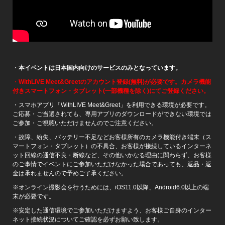
・
本イベントは日本国内向けのサービスのみとなっています。
・
WithLIVE Meet&Greetのアカウント登録(無料)が必要です。カメラ機能
付きスマートフォン・タブレット(一部機種を除く)にてご登録ください。
・スマホアプリ「WithLIVE Meet&Greet」を利用できる環境が必要です。
ご応募・ご当選されても、専用アプリのダウンロードができない環境では
ご参加・ご視聴いただけませんのでご注意ください。
・故障、紛失、バッテリー不足などお客様所有のカメラ機能付き端末（ス
マートフォン・タブレット）の不具合、お客様が接続しているインターネ
ット回線の通信不良・断線など、その他いかなる理由に関わらず、お客様
のご事情でイベントにご参加いただけなかった場合であっても、返品・返
金は承れませんので予めご了承ください。
※オンライン撮影会を行うためには、iOS11.0以降、Android6.0以上の端
末が必要です。
※安定した通信環境でご参加いただけますよう、お客様ご自身のインター
ネット接続状況についてご確認を必ずお願い致します。