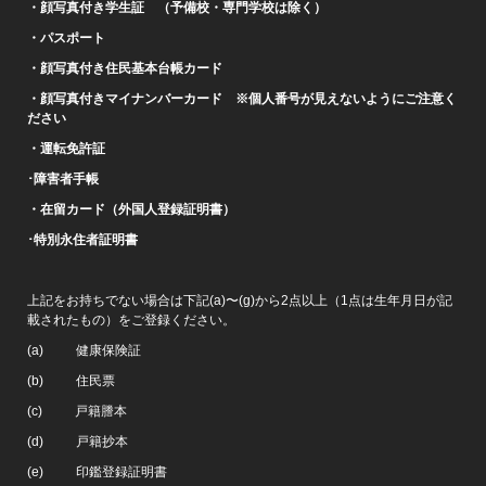
・顔写真付き学生証 （予備校・専門学校は除く）
・パスポート
・顔写真付き住民基本台帳カード
・顔写真付きマイナンバーカード ※個人番号が見えないようにご注意く
ださい
・運転免許証
･障害者手帳
・在留カード（外国人登録証明書）
･特別永住者証明書
上記をお持ちでない場合は下記(a)〜(g)から2点以上（1点は生年月日が記
載されたもの）をご登録ください。
(a) 健康保険証
(b) 住民票
(c) 戸籍謄本
(d) 戸籍抄本
(e) 印鑑登録証明書