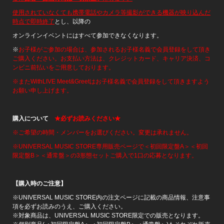
使用されていなくても携帯電話やカメラ等撮影ができる機器が映り込んだ
時点で即時終了
とし、以降の
オンラインイベントにはすべて参加できなくなります。
※
お子様がご参加の場合は、参加されるお子様名義で会員登録をして頂き
ご購入ください。お支払い方法は、クレジットカード、キャリア決済、
コ
ンビニ前払いをご用意しております。
※またWithLIVE Meet&Greetはお子様名義で会員登録をして頂きますよう
お願い申し上げます。
購入について
★必ずお読みください★
※ご希望の時間・メンバーをお選びください。変更は承れません。
※UNIVERSAL MUSIC STORE専用販売ページで＜初回限定盤A＞＜初回
限定盤B＞＜通常盤＞の3形態セットご購入で1口の応募となります。
【購入時のご注意】
※UNIVERSAL MUSIC STORE内の注文ページに記載の商品情報、注意事
項を必ずお読みのうえ、ご購入ください。
※対象商品は、UNIVERSAL MUSIC STORE限定での販売となります。