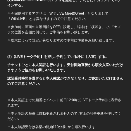
インする｡
※今回使用するアプリは「WithLIVE Meet&Greet」となりまして
「WithLIVE」とは異なりますのでご注意ください。
※参加前に画面の自動回転をOFFに設定し、端末は「横置き」で､「カメ
ラの位置を左側に倒して」ご準備をお願い致します。
※端末によって設定が異なりますので事前に準備をお願い致します。
(2)
【LIVEトーク予約】を押し､予約している枠に【入室】する｡
チケットごとに本人認証を行います。受付開始直後から順次入室いただけ
ますようご協力をお願いいたします。
認証受付時間を過ぎると本人確認ができなくなり、ご参加いただけません
のでご注意ください。
※本人認証までの順番はイベント前日12:00に[LIVEトーク予約] に表示さ
れます｡
※本人認証の順番は自動更新されませんので､右上の順番更新を押してく
ださい｡
＊本人確認受付は各部の開始｢10分前｣から順次行います