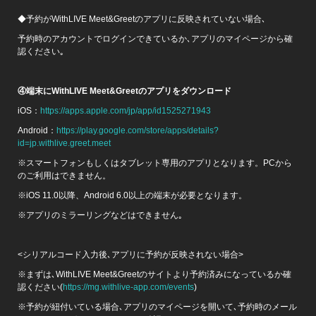
◆予約がWithLIVE Meet&Greetのアプリに反映されていない場合､
予約時のアカウントでログインできているか､アプリのマイページから確
認ください｡
④端末にWithLIVE Meet&Greetのアプリをダウンロード
iOS：
https://apps.apple.com/jp/app/id1525271943
Android：
https://play.google.com/store/apps/details?
id=jp.withlive.greet.meet
※スマートフォンもしくはタブレット専用のアプリとなります。PCから
のご利用はできません。
※iOS 11.0以降、Android 6.0以上の端末が必要となります。
※アプリのミラーリングなどはできません｡
<シリアルコード入力後､アプリに予約が反映されない場合>
※まずは､WithLIVE Meet&Greetのサイトより予約済みになっているか確
認ください(
https://mg.withlive-app.com/events
)
※予約が紐付いている場合､アプリのマイページを開いて､予約時のメール