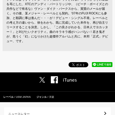
を耳にした、XTCのアンディ・パートリッジや、（ビーチ・ボーイズとの
共作などで有名な）ヴァン・ダイク・パークスから、賞賛のメールが届
く。その後、某メジャー・レーベルとも契約。’07年のFUJI ROCKにも参
加、と順調に事は進んだ・・・が！デビュー・シングル不発。レーベルと
の考え方の違いから、袂をわかち、既に完成していた本作を、再び自主リ
リースすることを決意。しかし、「この良さがわかる、日本人でヨカッタ
ー！」と叫びたいクオリティ。曲のキラキラ感がハンパない！若き鬼才
が、危うく「幻」になりかけた超傑作アルバムと共に、本邦「正式」デビ
ュー、です。
レーベル
USM JAPAN
ジャンル
洋楽
ニュースレター