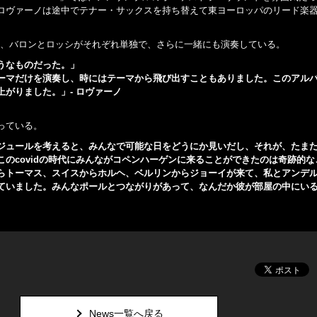
ロヴァーノは途中でテナー・サックスを持ち替えて東ヨーロッパのリード楽
」では、バロンとロッシがそれぞれ単独で、さらに一緒にも演奏している。
うなものだった。」
ーマだけを演奏し、時にはテーマから飛び出すこともありました。このアル
がりました。」- ロヴァーノ
っている。
ジュールを考えると、みんなで可能な日をどうにか見いだし、それが、たま
のcovidの時代にみんながコペンハーゲンに来ることができたのは奇跡的な
らトーマス、スイスからホルヘ、ベルリンからジョーイが来て、私とアンデ
ていました。みんなポールとつながりがあって、なんだか彼が部屋の中にい
News一覧へ戻る