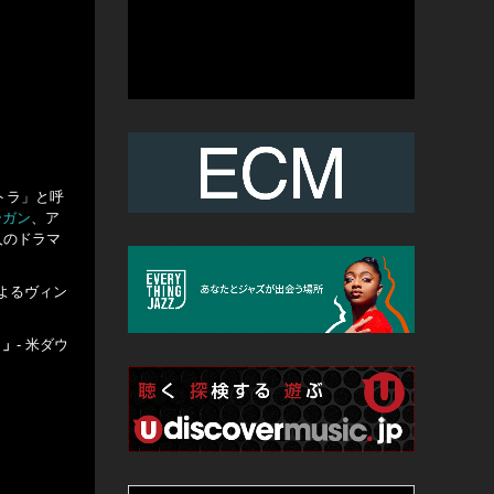
トラ」と呼
ーガン
、ア
人のドラマ
よるヴィン
。」
‐ 米ダウ