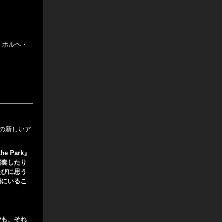
) ホルヘ・
この新しいア
 Park』
演奏したり
たびに思う
場にいるこ
でも、それ