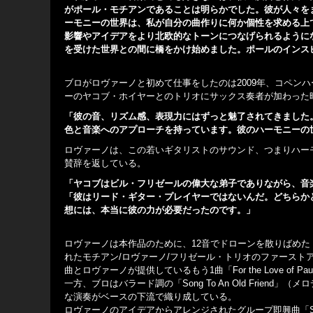
がポール・モチアンであることは明らかでした。彼が人々を
ーモニーの世界は、私が自分の曲作りに何か個性を求める上
影響やアイデアをより北欧的なトーンにつなげられるように
を受けた世界との間に橋をかけ始めました。ポールのインス
ブロがロヴァーノと初めて仕事をしたのは2009年、コペン
ーのヤコブ・ホイヤーとのトリオにサックス奏者が加わった
「彼の音、リズム感、表現力にはずっと魅了されてきました
色と音楽へのアプローチを持っています。彼のハーモニーの
ロヴァーノは、この若いギタリストのサウンド、つまりハー
賛辞を返している。
「ヤコブはビル・フリゼールの偉大な弟子でありながら、音
「彼はリード・ギター・プレイヤーではないんだ。どちらか
想には、本当に彼の力が必要だったのです。」
ロヴァーノは本作品のために、12音でドローンを散りばめた「As 
れたモチアン/ロヴァーノ/フリゼール・トリオのファーストアルバムのタイト
曲とロヴァーノが提供しているもう1曲「For the Love 
一方、ブロはバラード調の「Song To An Old Frie
な演奏がベースの下流で織り成している。
ロヴァーノのアイデアからアレンジされたグループ即興曲「Sou