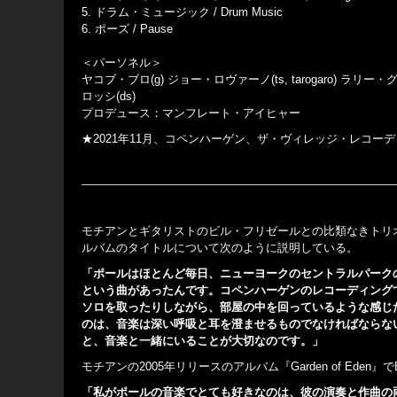
5. ドラム・ミュージック / Drum Music
6. ポーズ / Pause
＜パーソネル＞
ヤコブ・ブロ(g) ジョー・ロヴァーノ(ts, tarogaro) ラリー
ロッシ(ds)
プロデュース：マンフレート・アイヒャー
★2021年11月、コペンハーゲン、ザ・ヴィレッジ・レコー
モチアンとギタリストのビル・フリゼールとの比類なきトリオで
ルバムのタイトルについて次のように説明している。
「ポールはほとんど毎日、ニューヨークのセントラルパークの貯水池
という曲があったんです。コペンハーゲンのレコーディング
ソロを取ったりしながら、部屋の中を回っているような感じ
のは、音楽は深い呼吸と耳を澄ませるものでなければならな
と、音楽と一緒にいることが大切なのです。」
モチアンの2005年リリースのアルバム『Garden of Eden
「私がポールの音楽でとても好きなのは、彼の演奏と作曲の