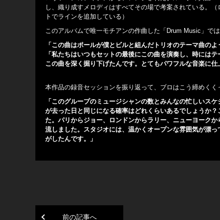
し、織り成すメロディはすべてその場で考案されている。（
トでラインを追加している）
このアルバムで唯一モチアンの作曲した「Drum Music
「この曲はポールが僕とビルと組んだトリオのテーマ曲のよ
「私たちはいつもセットの最後にこの曲を演奏し、時にはテ
この曲を深く掘り下げたんです。とてもパワフルな音楽に仕上
本作品の録音セッションを振り返って、ブロはこう締めくく
「このグループのミュージシャンの数とみんなの忙しいスケ
が去った日と同じになる確率はどれくらいあるでしょうか？こ
た。パリからジョー、ロンドンからラリー、ニューヨークか
流しました。スタジオには、温かくオープンな雰囲気が漂っ
がしたんです。」
前の記事へ