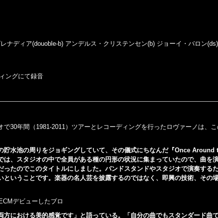
・グレナディア(douoble-b) アンデルス・クリステンセン(b) ジョーイ・バロン(ds
ディングにて録音
30年間（1981-2011）ツアーとレコーディングを行ったロヴァーノは、
の周りをジョギングしていて、その儀式にちなんだ『Once Around the
では、スタジオの中で全員がある種の円形の状況に集まっていたので、曲を
だったのでこのタイトルにしました。バンドスタンドやスタジオで演奏する
いということです。楽器の名人芸を披露するのではなく、即興の技術、その
』でECMデビューしたブロ
両方における美的感覚です」と語っている。「自分の曲でもスタンダード曲