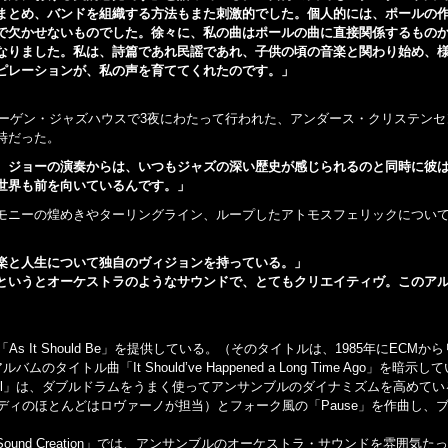
まとめ、バンドを組織する方法もまた刺激的でした。個人的には、ポールの
で欠かせないものでした。徐々に、私の曲はポールの曲に直接関係するもの
なりました。私は、詩篇であれ民謡であれ、子供の頃の音楽と関わり始め、
ピレーションが、私の声を育ててくれたのです。」
ハーゲン・ジャズハウスで3夜にわたって行われた、アンダース・クリステン
時だった。
。ジョーの演奏からは、いつもジャズの深い歴史が感じられるのと同時に彼
世界も前を向いているんです。」
モニーの煌めきやターリングライン、ループしたアトモスフェリックについ
楽と人生について独自のヴィジョンを持っている。」
というとオーケストラのようなサウンドで、とてもクリエイティヴ。このア
It Should Be」を提供している。（そのタイトルは、1985年にECMか
ル曲「It Should’ve Happened a Long Time Ago」を暗示し
of Paul」は、ダブルドラムをうまく使ってアンサンブルのダイナミズムを高めて
nd」（メロディのほとんどはロヴァーノが担当）とフォーク風の「Pause」を作曲し、
nd Creation」では、アンサンブルのオーケストラ・サウンドを雰囲気た