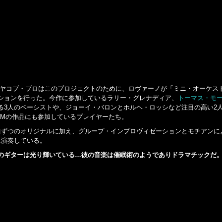
経て、ヤコブ・ブロはこのプロジェクトのために、ロヴァーノが「ミニ・オーケス
ションを行った。今作に参加しているラリー・グレナディア、
トーマス・モ
る3人のベーシストや、ジョーイ・バロンとホルヘ・ロッシなど注目の高い2
CMの作品にも参加しているプレイヤーたち。
曲ずつのオリジナルに加え、グループ・インプロヴィゼーションとモチアンに
に演奏している。
のギターは光り輝いている…彼の音楽は催眠術のようでありドラマチックだ