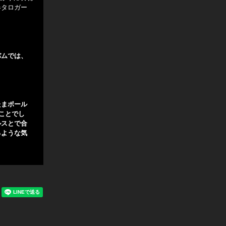
器タロガー
バムでは、
たまポール
ことでし
ルスとで合
るような気