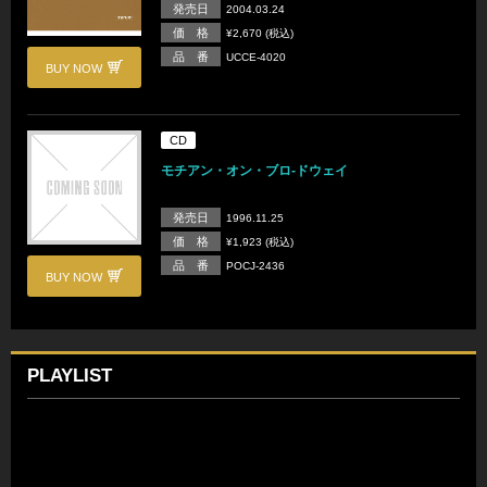
発売日
2004.03.24
価 格
¥2,670 (税込)
品 番
UCCE-4020
BUY NOW
CD
モチアン・オン・ブロ-ドウェイ
発売日
1996.11.25
価 格
¥1,923 (税込)
品 番
POCJ-2436
BUY NOW
PLAYLIST