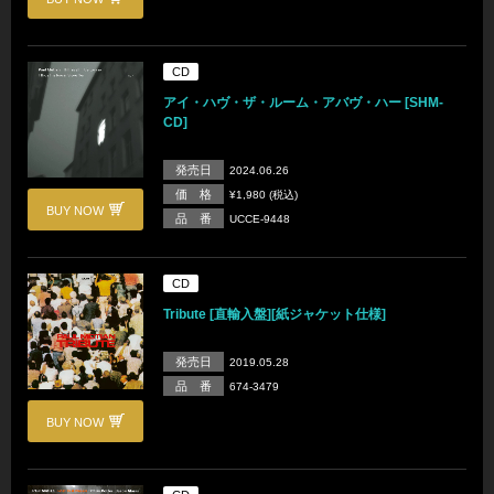
CD
アイ・ハヴ・ザ・ルーム・アバヴ・ハー [SHM-
CD]
発売日
2024.06.26
価 格
¥1,980 (税込)
BUY NOW
品 番
UCCE-9448
CD
Tribute [直輸入盤][紙ジャケット仕様]
発売日
2019.05.28
品 番
674-3479
BUY NOW