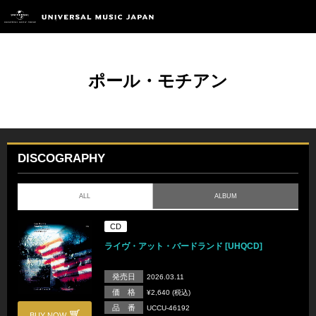
ポール・モチアン
DISCOGRAPHY
ALL
ALBUM
CD
ライヴ・アット・バードランド [UHQCD]
発売日
2026.03.11
価 格
¥2,640 (税込)
品 番
UCCU-46192
BUY NOW