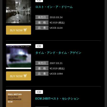
CD
ロスト・イン・ア・ドリーム
発売日
2010.03.24
価 格
¥2,619 (税込)
品 番
UCCE-1124
BUY NOW
CD
タイム・アンド・タイム・アゲイン
発売日
2007.03.21
価 格
¥2,619 (税込)
品 番
UCCE-1084
BUY NOW
CD
ECM 24BITべスト・セレクション