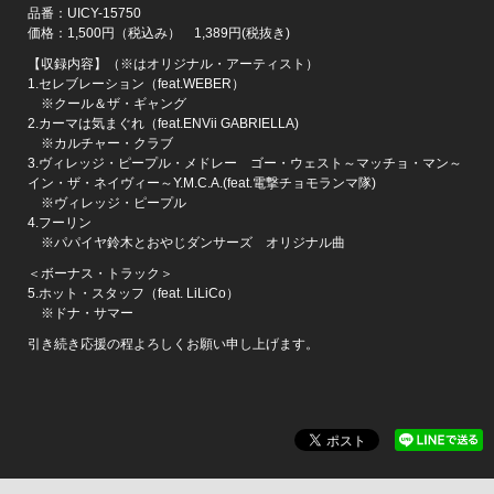
品番：UICY-15750
価格：1,500円（税込み） 1,389円(税抜き)
【収録内容】（※はオリジナル・アーティスト）
1.セレブレーション（feat.WEBER）
※クール＆ザ・ギャング
2.カーマは気まぐれ（feat.ENVii GABRIELLA)
※カルチャー・クラブ
3.ヴィレッジ・ピープル・メドレー ゴー・ウェスト～マッチョ・マン～
イン・ザ・ネイヴィー～Y.M.C.A.(feat.電撃チョモランマ隊)
※ヴィレッジ・ピープル
4.フーリン
※パパイヤ鈴木とおやじダンサーズ オリジナル曲
＜ボーナス・トラック＞
5.ホット・スタッフ（feat. LiLiCo）
※ドナ・サマー
引き続き応援の程よろしくお願い申し上げます。