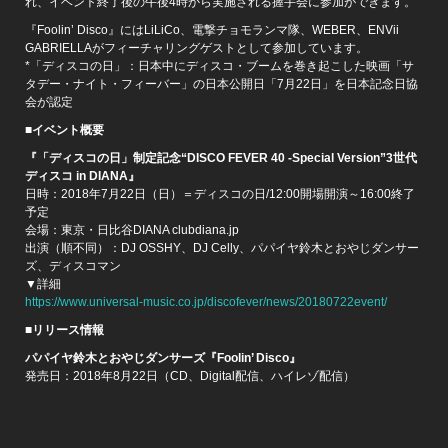
れ、イベント終了後の午後4時から実施される握手会に参加ができます。
『Foolin’ Disco』にはLiLiCo、電撃チョモランマ隊、WEBER、ENVii
GABRIELLAがフィーチャリングゲストとして参加しています。
*「ディスコの日」：日本中にディスコ・ブームを巻き起こした映画「サ
タデー・ナイト・フィーバー」の日本公開日「7月22日」を日本記念日協
会が認定
■イベント概要
『「ディスコの日」制定記念“DISCO FEVER 40 -Special Version”3世代
ディスコ in DIANA』
日時：2018年7月22日（日）＝ディスコの日/12:00開場開演～16:00終了
予定
会場：東京・日比谷DIANA clubdiana.jp
出演（順不同）：DJ OSSHY、DJ Celly、パパイヤ鈴木とおやじダンサー
ズ、ディスコマン
▼詳細
https://www.universal-music.co.jp/discofever/news/20180722event/
■リリース情報
パパイヤ鈴木とおやじダンサーズ『Foolin’ Disco』
発売日：2018年8月22日（CD、Digital配信、ハイレゾ配信）