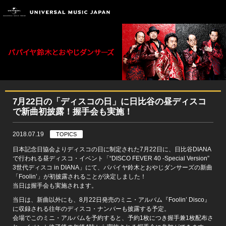
7月22日の「ディスコの日」に日比谷の昼ディスコ
で新曲初披露！握手会も実施！
2018.07.19
TOPICS
日本記念日協会よりディスコの日に制定された7月22日に、日比谷DIANA
で行われる昼ディスコ・イベント「“DISCO FEVER 40 -Special Version”
3世代ディスコ in DIANA」にて、パパイヤ鈴木とおやじダンサーズの新曲
「Foolin’」が初披露されることが決定しました！
当日は握手会も実施されます。
当日は、新曲以外にも、8月22日発売のミニ・アルバム『Foolin’ Disco』
に収録される往年のディスコ・ナンバーも披露する予定。
会場でこのミニ・アルバムを予約すると、予約1枚につき握手兼1枚配布さ